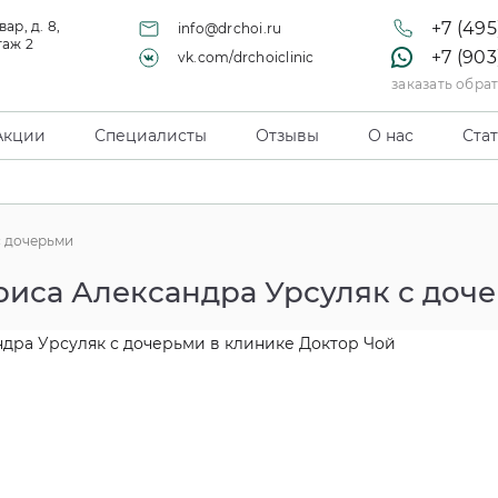
ар, д. 8,
+7 (495
info@drchoi.ru
таж 2
+7 (903
vk.com/drchoiclinic
заказать обра
Акции
Специалисты
Отзывы
О нас
Ста
с дочерьми
риса Александра Урсуляк с доч
дра Урсуляк с дочерьми в клинике Доктор Чой