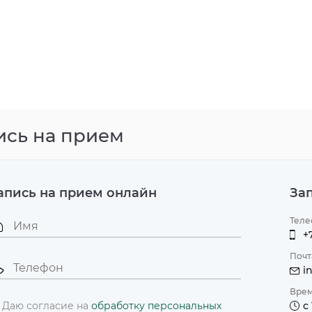
ись на прием
апись на прием онлайн
За
Теле
+
Почт
i
Врем
Даю согласие на
обработку персональных
с