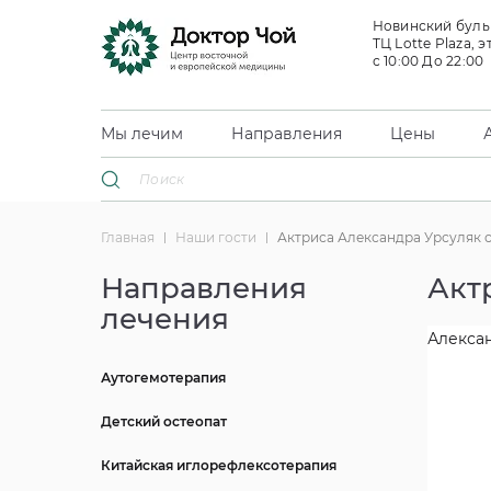
Новинский бульв
ТЦ Lotte Plaza, э
с 10:00 До 22:00
Мы лечим
Направления
Цены
Главная
Наши гости
Актриса Александра Урсуляк 
Направления
Акт
лечения
Алексан
Аутогемотерапия
Детский остеопат
Китайская иглорефлексотерапия