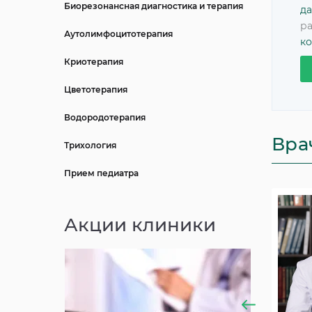
Биорезонансная диагностика и терапия
да
ра
Аутолимфоцитотерапия
к
Криотерапия
Цветотерапия
Водородотерапия
Вра
Трихология
Прием педиатра
Акции клиники