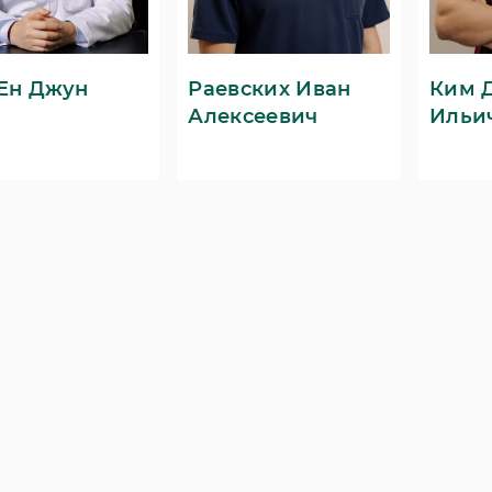
Ен Джун
Раевских Иван
Ким 
 на первичную
Скидка до 10% на курс капельниц
Алексеевич
Ильи
ию доктора Чой Ен
Подробнее