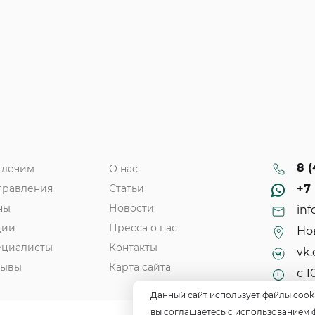
8 (
 лечим
О нас
правления
Статьи
+7 
ны
Новости
inf
ции
Пресса о нас
Нов
ециалисты
Контакты
vk.
зывы
Карта сайта
с 1
Данный сайт использует файлы cook
вы соглашаетесь с использованием 