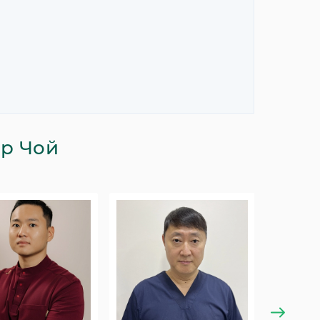
ор Чой