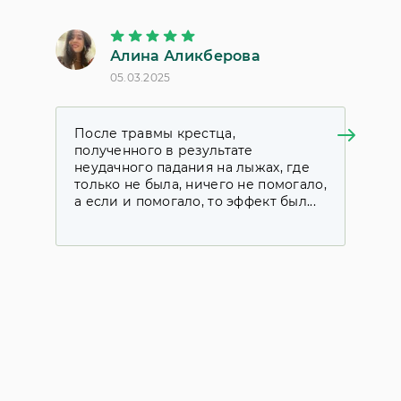
Алина Аликберова
Па
05.03.2025
18.0
ата
После травмы крестца,
Я р
полученного в результате
кл
неудачного падания на лыжах, где
мог
только не была, ничего не помогало,
де
а если и помогало, то эффект был...
себ