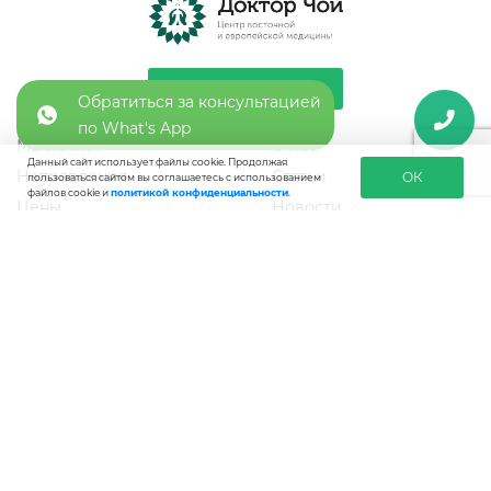
ЗАПИСАТЬСЯ
Обратиться за консультацией
по What's App
Мы лечим
О нас
Данный сайт использует файлы cookie. Продолжая
Направления
Статьи
ОК
пользоваться сайтом вы соглашаетесь с использованием
файлов cookie и
политикой конфиденциальности
.
Цены
Новости
Акции
Пресса о нас
Специалисты
Контакты
Отзывы
Карта сайта
8 (495) 287-02-20
+7 (903) 799 26 30
info@drchoi.ru
Новинский бульвар, д. 8, ТЦ Lotte Plaza, этаж 2