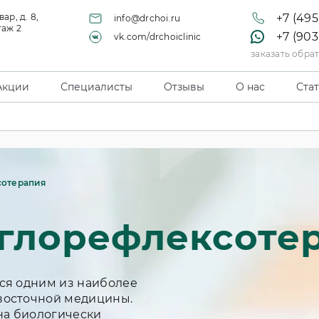
ар, д. 8,
+7 (495
info@drchoi.ru
таж 2
+7 (903
vk.com/drchoiclinic
заказать обра
Акции
Специалисты
Отзывы
О нас
Ста
сотерапия
иглорефлексоте
ся одним из наиболее
восточной медицины.
на биологически