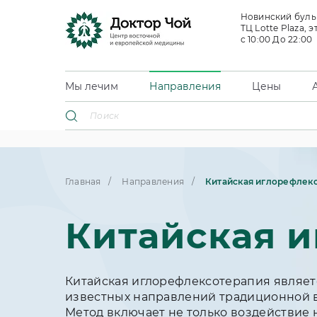
Новинский бульв
ТЦ Lotte Plaza, э
с 10:00 До 22:00
Мы лечим
Направления
Цены
Главная
Направления
Китайская иглорефлек
Китайская 
Китайская иглорефлексотерапия являет
известных направлений традиционной 
Метод включает не только воздействие 