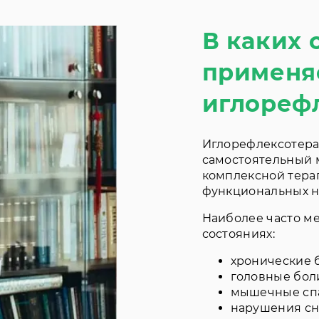
В каких 
применя
иглореф
Иглорефлексотера
самостоятельный м
комплексной тера
функциональных 
Наиболее часто м
состояниях:
хронические б
головные бол
мышечные спа
нарушения сн