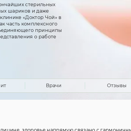
тончайших стерильных
ных шариков и даже
 клинике «Доктор Чой» в
ак часть комплексного
объединяющего принципы
едставления о работе
чит
Врачи
Отзывы
едицине, здоровье напрямую связано с гармонич