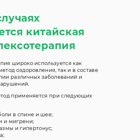
случаях
ется китайская
лексотерапия
пия широко используется как
етод оздоровления, так и в составе
пии различных заболеваний и
нарушений.
етод применяется при следующих
оли в спине и шее;
и и мигрени;
змы и гипертонус;
а;