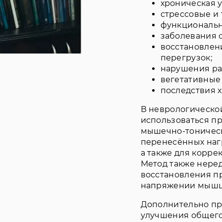
хроническая у
стрессовые и
функциональн
заболевания 
восстановлен
перегрузок;
нарушения ра
вегетативные 
последствия х
В неврологическо
использоваться пр
мышечно-тоническ
перенесённых наг
а также для корре
Метод также нере
восстановления п
напряжении мышц 
Дополнительно пр
улучшения общего