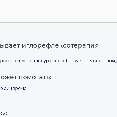
зывает иглорефлексотерапия
рных точек процедура способствует комплексном
ожет помогать:
о синдрома;
сы;