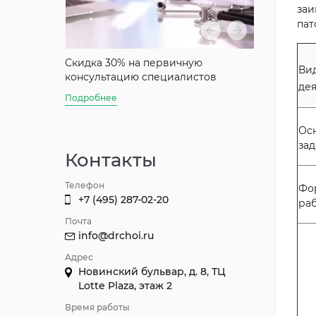
заи
пат
аты
Скидка 30% на первичную
Скидка 50%
Ви
консультацию специалистов
консультац
де
Джуна
Подробнее
Подробнее
Ос
зад
Контакты
Телефон
Фо
+7 (495) 287-02-20
ра
Почта
info@drchoi.ru
Адрес
Новинский бульвар, д. 8, ТЦ
Lotte Plaza, этаж 2
Время работы