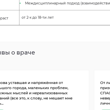
Междисциплинарный подход (взаимодействие 
от 2-х до 18-ти лет
зраст
вы о враче
нова уставшая и напряжённая от
От л
ьшого города, маленьких проблем,
приз
ужных мыслей и нереализованных
СПАС
ний (все это, к слову, не мешает мне
неве
...
лично