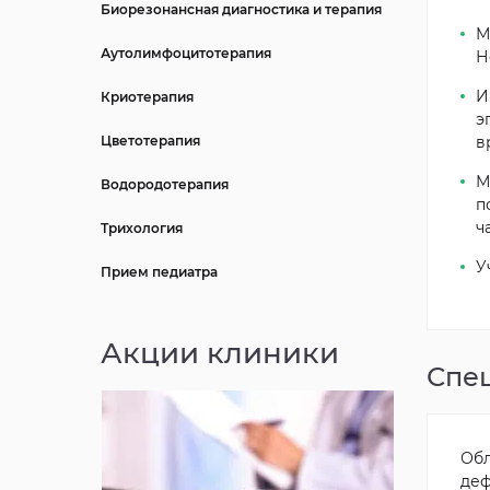
Биорезонансная диагностика и терапия
М
Аутолимфоцитотерапия
Н
И
Криотерапия
э
Цветотерапия
в
М
Водородотерапия
п
ч
Трихология
У
Прием педиатра
Акции клиники
Спе
Обл
деф