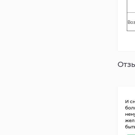
Во
Отзы
И с
бол
нен
жела
быть