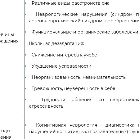
Различные виды расстройств сна
Неврологические нарушения (синдром ги
астеноневротический синдром, церебрастени
Функциональные и органические заболевани
ичины
ращения
Школьная дезадаптация:
Снижение интереса к учебе
Ухудшение успеваемости
Неорганизованность, невнимательность
Тревожность, неуверенность в себе
Трудности общения со сверстниками, 
агрессивность
Когнитивная неврология - диагностика 
тоды
нарушений когнитивных (познавательных) фун
чения