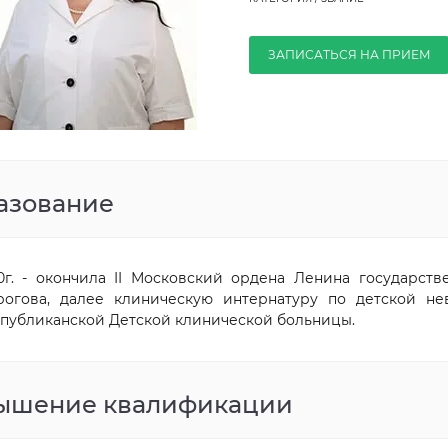
ЗАПИСАТЬСЯ НА ПРИЕМ
азование
0г. - окончила II Московский ордена Ленина государст
огова, далее клиническую интернатуру по детской н
публиканской Детской клинической больницы.
ышение квалификации