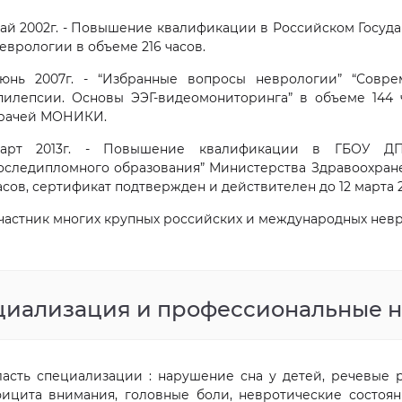
ай 2002г. - Повышение квалификации в Российском Госу
еврологии в объеме 216 часов.
юнь 2007г. - “Избранные вопросы неврологии” “Совре
пилепсии. Основы ЭЭГ-видеомониторинга” в объеме 144 
рачей МОНИКИ.
арт 2013г. - Повышение квалификации в ГБОУ ДП
оследипломного образования” Министерства Здравоохран
асов, сертификат подтвержден и действителен до 12 марта 2
частник многих крупных российских и международных нев
циализация и профессиональные 
асть специализации : нарушение сна у детей, речевые 
ицита внимания, головные боли, невротические состояния