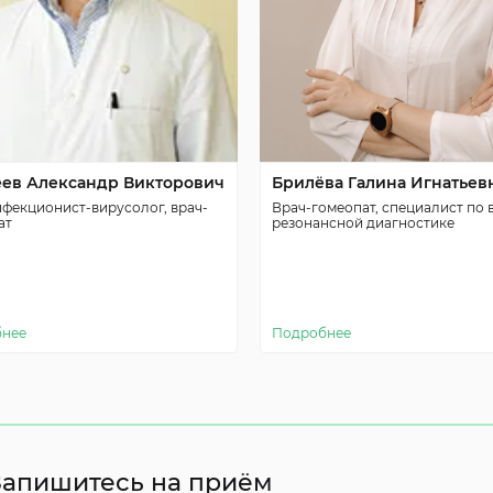
ев Александр Викторович
Брилёва Галина Игнатьев
нфекционист-вирусолог, врач-
Врач-гомеопат, специалист по 
ат
резонансной диагностике
бнее
Подробнее
Запишитесь на приём