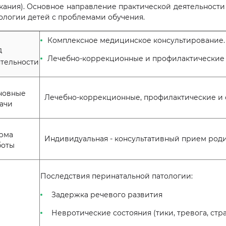
кания). Основное направление практической деятельности
ологии детей с проблемами обучения.
Комплексное медицинское консультирование.
 на первичную
Скидка до 10% на курс капельниц
д
ию доктора Чой Ен
Лечебно-коррекционные и профилактические
Подробнее
ятельности
новные
Лечебно-коррекционные, профилактические и
ачи
рма
Индивидуальная - консультативный прием роди
боты
Последствия перинатальной патологии:
Задержка речевого развития
Невротические состояния (тики, тревога, страх