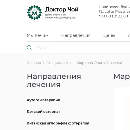
Новинский бульв
ТЦ Lotte Plaza, э
с 10:00 До 22:00
Мы лечим
Направления
Цены
Главная
Специалисты
Маркова Ольга Юрьевна
Направления
Мар
лечения
Аутогемотерапия
Детский остеопат
Китайская иглорефлексотерапия