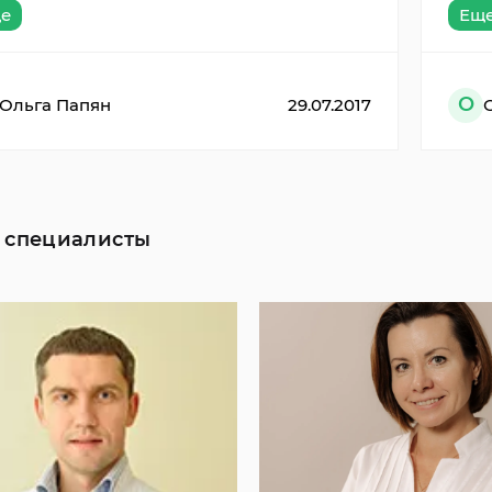
е
Ещ
О
Ольга Папян
29.07.2017
 специалисты