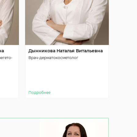
на
Дынникова Наталья Витальевна
Ким Дм
вегето-
Врач-дерматокосметолог
Врач-нев
специали
китайско
сертифиц
междунар
Подробнее
Подробн