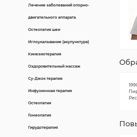
Лечение заболеваний опорно-
двигательного аппарата
Остеопатия шеи
Иглоукалывание (акупунктура)
Кинезиотерапия
Обр
Оздоровительный массаж
Су-Джок терапия
199
Инфузионная терапия
Пир
Рес
Остеопатия
Гомеопатия
Пов
Гирудотерапия