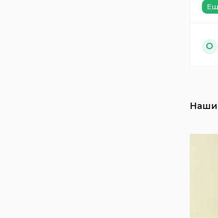
Ещ
О
Наши