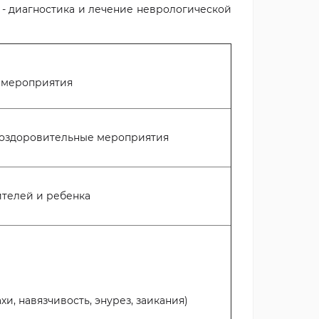
 - диагностика и лечение неврологической
Скидка до 10% на курс массажа
Мы принимаем VEGETAR
 мероприятия
Подробнее
Подробнее
 оздоровительные мероприятия
телей и ребенка
и, навязчивость, энурез, заикания)