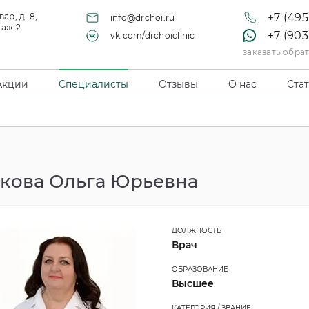
ар, д. 8,
+7 (495
info@drchoi.ru
таж 2
+7 (903
vk.com/drchoiclinic
заказать обра
Акции
Специалисты
Отзывы
О нас
Ста
кова Ольга Юрьевна
ДОЛЖНОСТЬ
Врач
ОБРАЗОВАНИЕ
Высшее
КАТЕГОРИЯ / ЗВАНИЕ