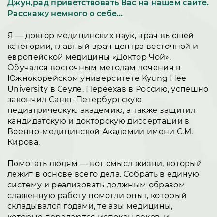
Джун,рад приветствовать Вас на нашем сайте.
Расскажу немного о себе…
Я — доктор медицинских наук, врач высшей
категории, главный врач центра восточной и
европейской медицины «Доктор Чой».
Обучался восточным методам лечения в
Южнокорейском университете Kyung Hee
University в Сеуле. Переехав в Россию, успешно
закончил Санкт-Петербургскую
педиатрическую академию, а также защитил
кандидатскую и докторскую диссертации в
Военно-медицинской Академии имени С.М.
Кирова.
Помогать людям — вот смысл жизни, который
лежит в основе всего дела. Собрать в единую
систему и реализовать должным образом
слаженную работу помогли опыт, который
складывался годами, те азы медицины,
которые передаются испокон веков, и