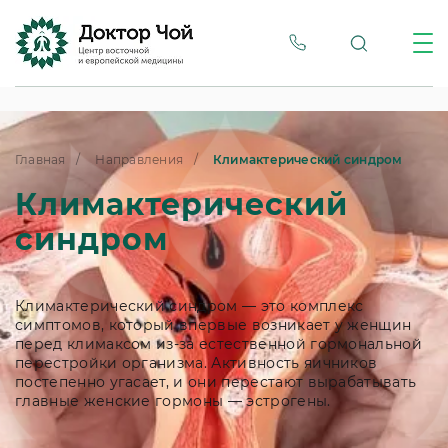
Главная
Направления
Климактерический синдром
Климактерический
синдром
Климактерический синдром — это комплекс
симптомов, который впервые возникает у женщин
перед климаксом из-за естественной гормональной
перестройки организма. Активность яичников
постепенно угасает, и они перестают вырабатывать
главные женские гормоны — эстрогены.