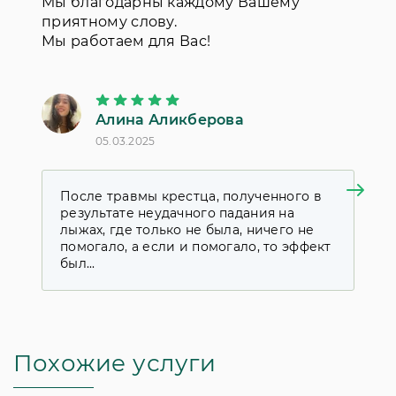
Мы благодарны каждому Вашему
приятному слову.
Мы работаем для Вас!
Алина Аликберова
П
05.03.2025
18
После травмы крестца, полученного в
Я
результате неудачного падания на
к
лыжах, где только не была, ничего не
у
помогало, а если и помогало, то эффект
д
был...
с
Похожие услуги