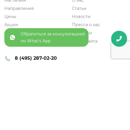
Мы лечим
О нас
Направления
Статьи
Цены
Новости
Акции
Пресса о нас
Специалисты
Контакты
Обратиться за консультацией
по What's App
Отзывы
Карта сайта
8 (495) 287-02-20
+7 (903) 799 26 30
info@drchoi.ru
Новинский бульвар, д. 8, ТЦ Lotte Plaza, этаж 2
vk.com/drchoiclinic
с 10:00 До 22:00