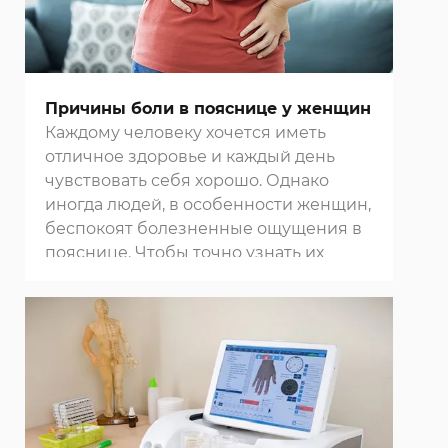
разного типа вы можете в нашем
центре восточной медицины
.
Причины боли в пояснице у женщин
Каждому человеку хочется иметь
отличное здоровье и каждый день
чувствовать себя хорошо. Однако
иногда людей, в особенности женщин,
беспокоят болезненные ощущения в
пояснице. Чтобы точно узнать их
причину и избавиться от них,
обращайтесь в нашу
клинику в
Москве
.