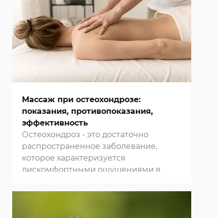
трудовой деятельности и
инвалидизации людей. Многие
клиники Москвы
предлагают свои
услуги по проведению лечебного
массажа спины и суставов,
позволяющего стабилизировать и
улучшить их состояние, устранить
болевые ощущения и повысить
качество жизни пациентов.
Массаж при остеохондрозе:
показания, противопоказания,
эффективность
Остеохондроз - это достаточно
распространенное заболевание,
которое характеризуется
дискомфортными ощущениями в
зоне локализации воспалительного
процесса. При остеохондрозе нередко
возникают боли в суставах, иногда
нарушается координация движений,