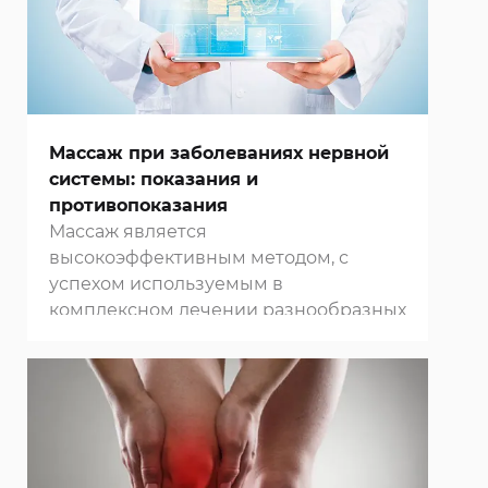
характеризующиеся определенной
уникальной частотой колебаний.
Массаж при заболеваниях нервной
системы: показания и
противопоказания
Массаж является
высокоэффективным методом, с
успехом используемым в
комплексном лечении разнообразных
неврологических заболеваний. С
древних времен он был частью
врачебного искусства, и его
благотворное влияние на организм
человека подтверждено
многовековой практикой. В
клиниках