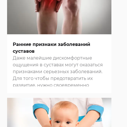
Москвы
можно провести лечебный,
оздоровительный, мануальный,
точечный и другие виды массажа.
Ранние признаки заболеваний
суставов
Даже малейшие дискомфортные
ощущения в суставах могут оказаться
признаками серьезных заболеваний.
Для того чтобы предотвратить их
развитие, нужно своевременно
проходить диагностику в нашей
клинике в Москве
и строго
придерживаться всех рекомендаций
своего лечащего врача.