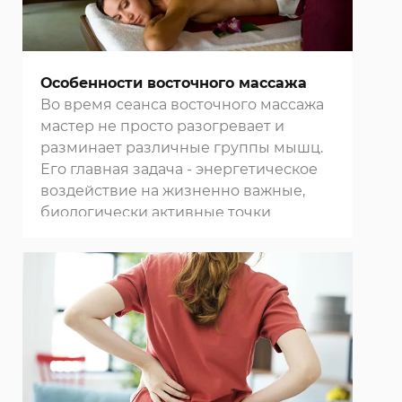
Особенности восточного массажа
Во время сеанса восточного массажа
мастер не просто разогревает и
разминает различные группы мышц.
Его главная задача - энергетическое
воздействие на жизненно важные,
биологически активные точки
организма. После проведения
процедуры достигается
динамическое равновесие всех
системы организма, благодаря чему
повышается его сопротивление
негативному влиянию внешней
среды, замедляются процессы
старения. Пройти курс массажей