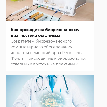
Как проводится биорезонансная
диагностика организма
Создателем биорезонансного
компьютерного обследования
является немецкий врач Рейхнольд
Фолль. Присоединив к биорезонансу
отдельные восточные практики и
гомеопатию, он создал метод
электропунктурой диагностики и
изобрел прибор, которому дал свое
имя. В основе метода лежит теория,
что клетки живых организмов
излучают в окружающую среду
электромагнитные волны,