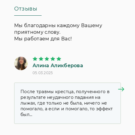
Приверженцы этой терапии
Отзывы
утверждают, что она воздействует не
на самого пациента, а конкретно на
его болезнь.
Мы благодарны каждому Вашему
приятному слову.
Мы работаем для Вас!
Алина Аликберова
П
05.03.2025
18
После травмы крестца, полученного в
Я
результате неудачного падания на
к
лыжах, где только не была, ничего не
у
помогало, а если и помогало, то эффект
д
был...
с