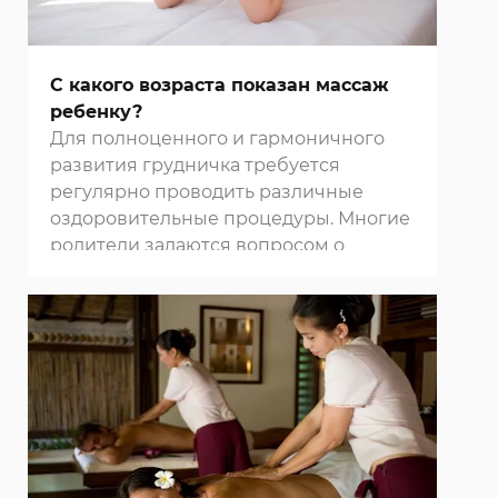
С какого возраста показан массаж
ребенку?
Для полноценного и гармоничного
развития грудничка требуется
регулярно проводить различные
оздоровительные процедуры. Многие
родители задаются вопросом о
необходимости регулярного
массажа
для малыша. Педиатры и
физиотерапевты подтверждают
благотворное влияние этой
процедуры на формирование и
костно-мышечной и нервной
системы, рекомендуют начинать
проводить ее через 2-2,5 месяца после
появления ребенка на свет.