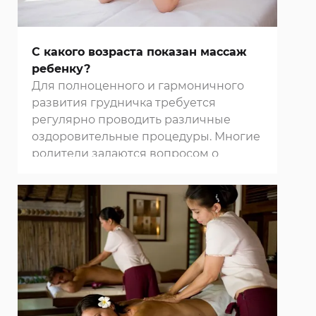
С какого возраста показан массаж
ребенку?
Для полноценного и гармоничного
развития грудничка требуется
регулярно проводить различные
оздоровительные процедуры. Многие
родители задаются вопросом о
необходимости регулярного
массажа
для малыша. Педиатры и
физиотерапевты подтверждают
благотворное влияние этой
процедуры на формирование и
костно-мышечной и нервной
системы, рекомендуют начинать
проводить ее через 2-2,5 месяца после
появления ребенка на свет.