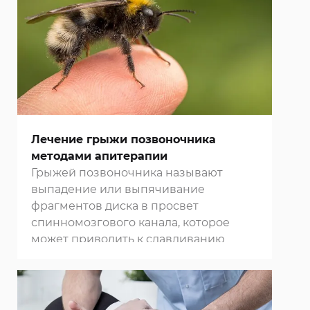
трудовой деятельности и
инвалидизации людей. Многие
клиники Москвы
предлагают свои
услуги по проведению лечебного
массажа спины и суставов,
позволяющего стабилизировать и
улучшить их состояние, устранить
болевые ощущения и повысить
качество жизни пациентов.
Лечение грыжи позвоночника
методами апитерапии
Грыжей позвоночника называют
выпадение или выпячивание
фрагментов диска в просвет
спинномозгового канала, которое
может приводить к сдавливанию
нервных структур. В нашей
клинике в
Москве
мы используем разные
методы для лечения этого
заболевания, в том числе и