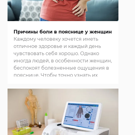
разного типа вы можете в нашем
центре восточной медицины
.
Причины боли в пояснице у женщин
Каждому человеку хочется иметь
отличное здоровье и каждый день
чувствовать себя хорошо. Однако
иногда людей, в особенности женщин,
беспокоят болезненные ощущения в
пояснице. Чтобы точно узнать их
причину и избавиться от них,
обращайтесь в нашу
клинику в
Москве
.