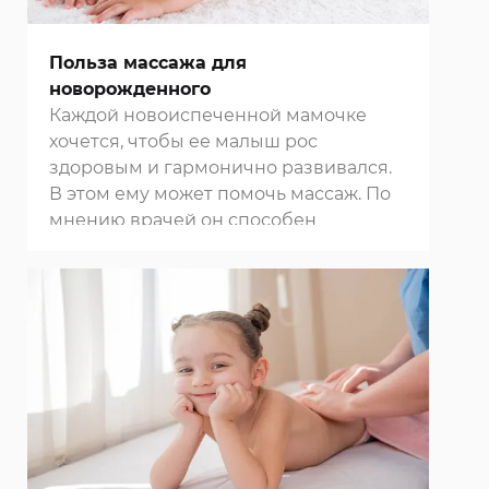
Польза массажа для
новорожденного
Каждой новоиспеченной мамочке
хочется, чтобы ее малыш рос
здоровым и гармонично развивался.
В этом ему может помочь
массаж
. По
мнению врачей он способен
предотвратить или устранить
различные патологии, а также
уберечь ребенка от ряда
заболеваний. Он способствует
улучшению интеллекта и усилению
иммунитета.