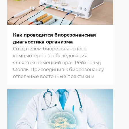
Как проводится биорезонансная
диагностика организма
Создателем биорезонансного
компьютерного обследования
является немецкий врач Рейхнольд
Фолль. Присоединив к биорезонансу
отдельные восточные практики и
гомеопатию, он создал метод
электропунктурой диагностики и
изобрел прибор, которому дал свое
имя. В основе метода лежит теория,
что клетки живых организмов
излучают в окружающую среду
электромагнитные волны,