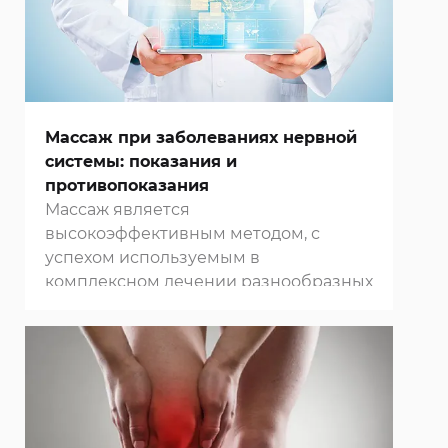
характеризующиеся определенной
уникальной частотой колебаний.
Массаж при заболеваниях нервной
системы: показания и
противопоказания
Массаж является
высокоэффективным методом, с
успехом используемым в
комплексном лечении разнообразных
неврологических заболеваний. С
древних времен он был частью
врачебного искусства, и его
благотворное влияние на организм
человека подтверждено
многовековой практикой. В
клиниках