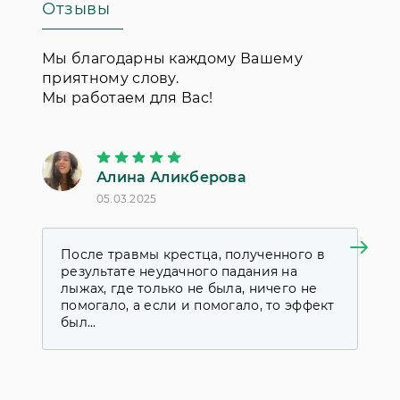
Отзывы
утверждают, что она воздействует не
на самого пациента, а конкретно на
его болезнь.
Мы благодарны каждому Вашему
приятному слову.
Мы работаем для Вас!
Алина Аликберова
П
05.03.2025
18
После травмы крестца, полученного в
Я
результате неудачного падания на
к
лыжах, где только не была, ничего не
у
помогало, а если и помогало, то эффект
д
был...
с