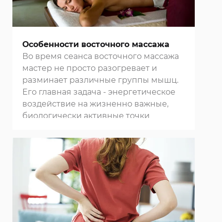
Особенности восточного массажа
Во время сеанса восточного массажа
мастер не просто разогревает и
разминает различные группы мышц.
Его главная задача - энергетическое
воздействие на жизненно важные,
биологически активные точки
организма. После проведения
процедуры достигается
динамическое равновесие всех
системы организма, благодаря чему
повышается его сопротивление
негативному влиянию внешней
среды, замедляются процессы
старения. Пройти курс массажей