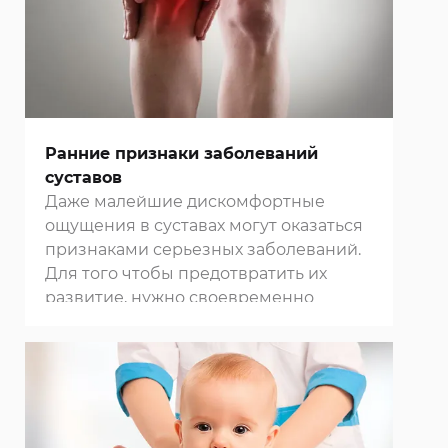
Москвы
можно провести лечебный,
оздоровительный, мануальный,
точечный и другие виды массажа.
Ранние признаки заболеваний
суставов
Даже малейшие дискомфортные
ощущения в суставах могут оказаться
признаками серьезных заболеваний.
Для того чтобы предотвратить их
развитие, нужно своевременно
проходить диагностику в нашей
клинике в Москве
и строго
придерживаться всех рекомендаций
своего лечащего врача.