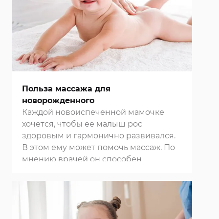
Польза массажа для
новорожденного
Каждой новоиспеченной мамочке
хочется, чтобы ее малыш рос
здоровым и гармонично развивался.
В этом ему может помочь
массаж
. По
мнению врачей он способен
предотвратить или устранить
различные патологии, а также
уберечь ребенка от ряда
заболеваний. Он способствует
улучшению интеллекта и усилению