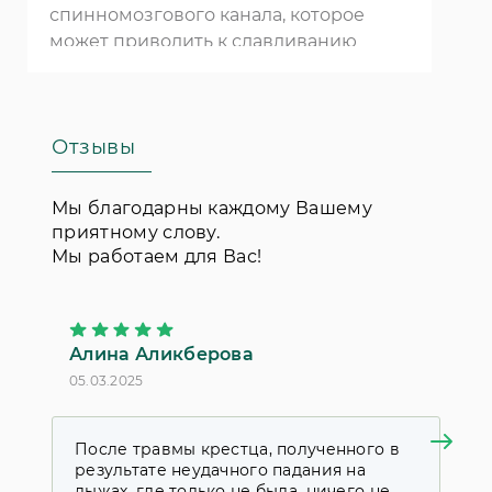
спинномозгового канала, которое
может приводить к сдавливанию
нервных структур. В нашей
клинике в
Москве
мы используем разные
методы для лечения этого
Отзывы
заболевания, в том числе и
апитерапию.
Мы благодарны каждому Вашему
приятному слову.
Мы работаем для Вас!
Алина Аликберова
П
05.03.2025
18
После травмы крестца, полученного в
Я
результате неудачного падания на
к
лыжах, где только не была, ничего не
у