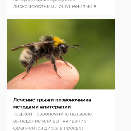
дискомфортными ощущениями в
зоне локализации воспалительного
процесса. При остеохондрозе нередко
возникают боли в суставах, иногда
нарушается координация движений,
появляются проблемы с памятью и
зрением. Для облегчения состояния
пациентов врачи часто назначают им
массаж
.
Лечение грыжи позвоночника
методами апитерапии
Грыжей позвоночника называют
выпадение или выпячивание
фрагментов диска в просвет