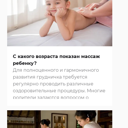
иммунитета.
С какого возраста показан массаж
ребенку?
Для полноценного и гармоничного
развития грудничка требуется
регулярно проводить различные
оздоровительные процедуры. Многие
родители задаются вопросом о
необходимости регулярного
массажа
для малыша. Педиатры и
физиотерапевты подтверждают
благотворное влияние этой