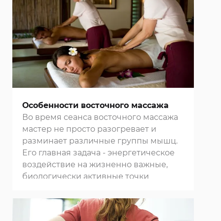
процедуры на формирование и
костно-мышечной и нервной
системы, рекомендуют начинать
проводить ее через 2-2,5 месяца после
появления ребенка на свет.
Особенности восточного массажа
Во время сеанса восточного массажа
мастер не просто разогревает и
разминает различные группы мышц.
Его главная задача - энергетическое
воздействие на жизненно важные,
биологически активные точки
организма. После проведения
процедуры достигается
динамическое равновесие всех