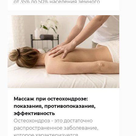
от 35% до 50% населения земного
шара. Они значительно ограничивают
подвижность и двигательную
активность, что приводит к
преждевременному прекращению
трудовой деятельности и
инвалидизации людей. Многие
клиники Москвы
предлагают свои
услуги по проведению лечебного
массажа спины и суставов,
позволяющего стабилизировать и
улучшить их состояние, устранить
болевые ощущения и повысить
качество жизни пациентов.
Массаж при остеохондрозе:
показания, противопоказания,
эффективность
Остеохондроз - это достаточно
распространенное заболевание,
которое характеризуется