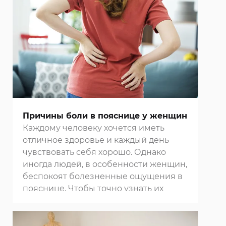
системы организма, благодаря чему
повышается его сопротивление
негативному влиянию внешней
среды, замедляются процессы
старения. Пройти курс массажей
разного типа вы можете в нашем
центре восточной медицины
.
Причины боли в пояснице у женщин
Каждому человеку хочется иметь
отличное здоровье и каждый день
чувствовать себя хорошо. Однако
иногда людей, в особенности женщин,
беспокоят болезненные ощущения в
пояснице. Чтобы точно узнать их
причину и избавиться от них,
обращайтесь в нашу
клинику в
Москве
.