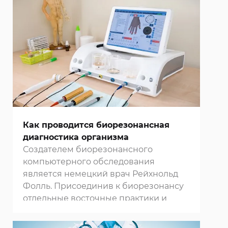
Как проводится биорезонансная
диагностика организма
Создателем биорезонансного
компьютерного обследования
является немецкий врач Рейхнольд
Фолль. Присоединив к биорезонансу
отдельные восточные практики и
гомеопатию, он создал метод
электропунктурой диагностики и