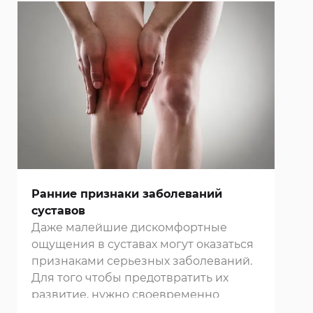
древних времен он был частью
врачебного искусства, и его
благотворное влияние на организм
человека подтверждено
многовековой практикой. В
клиниках
Москвы
можно провести лечебный,
оздоровительный, мануальный,
точечный и другие виды массажа.
Ранние признаки заболеваний
суставов
Даже малейшие дискомфортные
ощущения в суставах могут оказаться
признаками серьезных заболеваний.
Для того чтобы предотвратить их
развитие, нужно своевременно
проходить диагностику в нашей