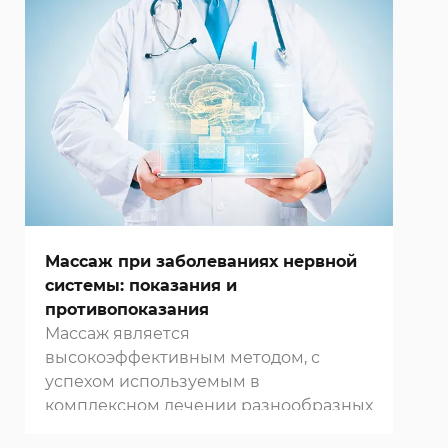
изобрел прибор, которому дал свое
имя. В основе метода лежит теория,
что клетки живых организмов
излучают в окружающую среду
электромагнитные волны,
характеризующиеся определенной
уникальной частотой колебаний.
Массаж при заболеваниях нервной
системы: показания и
противопоказания
Массаж является
высокоэффективным методом, с
успехом используемым в
комплексном лечении разнообразных
неврологических заболеваний. С