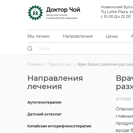
Новинский бульв
ТЦ Lotte Plaza, э
с 10:00 До 22:00
Мы лечим
Направления
Цены
Главная
Пресса о нас
Врач Борис Шеляпин рассказ
Направления
Вра
лечения
раз
01.11.2021
Аутогемотерапия
Опаснос
Детский остеопат
главных
продук
Китайская иглорефлексотерапия
вроде б