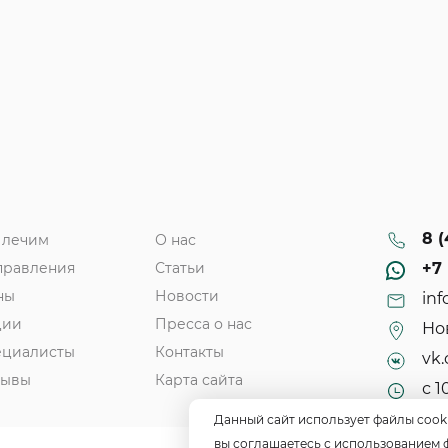
8 (
 лечим
О нас
правления
Статьи
+7 
ны
Новости
inf
ции
Пресса о нас
Нов
ециалисты
Контакты
vk.
зывы
Карта сайта
с 1
Данный сайт использует файлы cook
вы соглашаетесь с использованием 