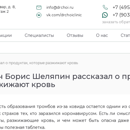
ар, д. 8,
+7 (495
info@drchoi.ru
таж 2
+7 (903
vk.com/drchoiclinic
заказать обра
Акции
Специалисты
Отзывы
О нас
Ста
ал о продуктах, которые разжижают кровь
ч Борис Шеляпин рассказал о пр
жижают кровь
ть образования тромбов из-за ковида остается одним из 
 страхов тех, кто заразился коронавирусом. Есть ли смысл
ты, разжижающие кровь, и чем может быть опасна даже
ы полезная таблетка.