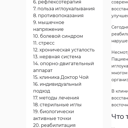
6. рефлексотерапия
совреме
7. польза иглоукалывания
восста
8. противопоказания
улучше
9. мышечное
Сегодн
напряжение
реабил
10. болевой синдром
нарушен
11. стресс
12. хроническая усталость
Несмот
13. нервная система
Пациен
14. опорно-двигательный
иглоук
аппарат
многом
15. клиника Доктор Чой
организ
16. индивидуальный
подход
В клин
17. методы лечения
восста
18. стерильные иглы
восточн
19. биологически
Что 
активные точки
20. реабилитация