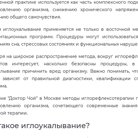
нной практике используется как часть комплексного подх
новлению организма, снижению хронического напряже
нию общего самочувствия.
я иглоукалывание применяется не только в восточной ме
итационных программ. Процедуры могут использоваться
иях сна, стрессовых состояниях и функциональных наруше
ря на широкое распространение метода, вокруг иглорефл
тов интересует, насколько безопасны процедуры, 
алывание причинить вред организму. Важно понимать, чт
 зависят от правильной диагностики, квалификации с
ма.
ике “Доктор Чой” в Москве методы иглорефлексотерапии п
новлению организма, сочетающего современные знани
ой терапии.
такое иглоукалывание?