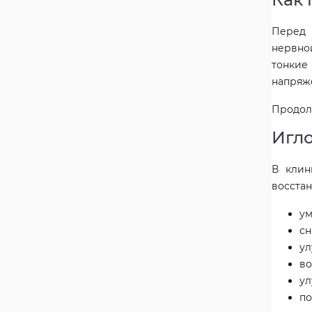
Перед 
нервно
тонкие
напряже
Продолж
Игло
В клин
восста
ум
сн
ул
во
ул
по