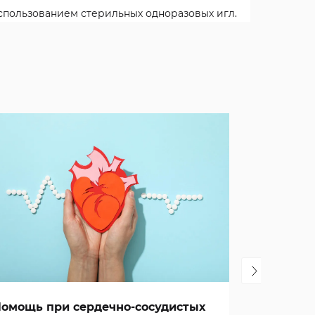
спользованием стерильных одноразовых игл.
омощь при сердечно-сосудистых
Как алл