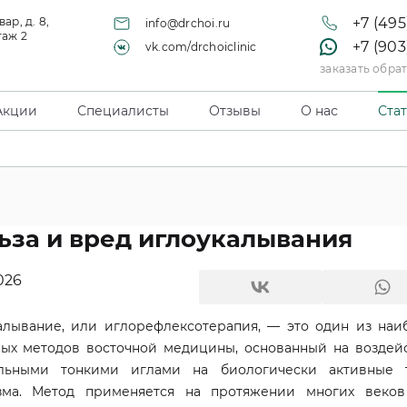
ар, д. 8,
+7 (495
info@drchoi.ru
таж 2
+7 (903
vk.com/drchoiclinic
заказать обра
Акции
Специалисты
Отзывы
О нас
Ста
ьза и вред иглоукалывания
026
алывание, или иглорефлексотерапия, — это один из наи
ных методов восточной медицины, основанный на воздей
льными тонкими иглами на биологически активные 
зма. Метод применяется на протяжении многих веко