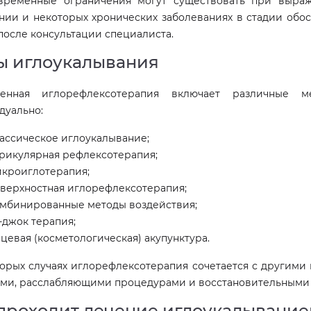
временные ограничения могут существовать при выра
нии и некоторых хронических заболеваниях в стадии обо
после консультации специалиста.
ы иглоукалывания
енная иглорефлексотерапия включает различные м
дуально:
ассическое иглоукалывание;
рикулярная рефлексотерапия;
кроиглотерапия;
верхностная иглорефлексотерапия;
мбинированные методы воздействия;
-джок терапия;
цевая (косметологическая) акупунктура.
торых случаях иглорефлексотерапия сочетается с другими
ами, расслабляющими процедурами и восстановительными
проходит лечение иглоукалывани