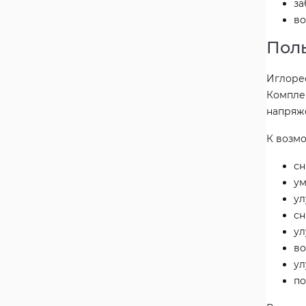
за
во
Пол
Иглоре
Компле
напряж
К возм
сн
ум
ул
сн
ул
во
ул
по