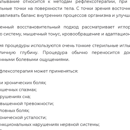
алывание относится к методам рефлексотерапии, при 
льные точки на поверхности тела. С точки зрения восто
авливать баланс внутренних процессов организма и улуч
енный восстановительный подход рассматривает игло
ю систему, мышечный тонус, кровообращение и адаптацио
я процедуры используются очень тонкие стерильные иглы,
личную глубину. Процедура обычно переносится до
нными болевыми ощущениями.
флексотерапия может применяться:
и хронических болях;
шечных спазмах;
рушениях сна;
вышенной тревожности;
ловных болях;
онической усталости;
нкциональных нарушениях нервной системы;