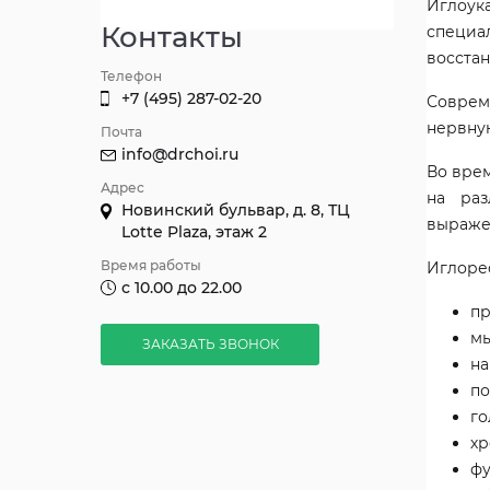
Иглоук
Контакты
специа
восстан
Телефон
+7 (495) 287-02-20
Соврем
нервну
Почта
info@drchoi.ru
Во врем
Адрес
на раз
Новинский бульвар, д. 8, ТЦ
выраже
Lotte Plaza, этаж 2
Время работы
Иглоре
с 10.00 до 22.00
пр
мы
ЗАКАЗАТЬ ЗВОНОК
на
по
го
хр
фу