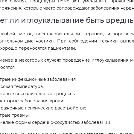
гих случаях процедуры помогают уменьшить проявлени
пряжения, которые часто сопровождают заболевания нервн
ет ли иглоукалывание быть вредн
любой метод восстановительной терапии, иглорефлек
рительной диагностики. При соблюдении техники выпо
 хорошо переносятся пациентами.
 менее в некоторых случаях проведение иглоукалывания м
осятся:
трые инфекционные заболевания;
сокая температура;
желые воспалительные процессы;
которые заболевания крови;
раженные психические расстройства;
трые травмы;
желые формы сердечно-сосудистых заболеваний.