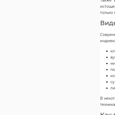
Также 
истоще
только 
Вид
Соврем
индиви
кл
ау
ми
по
ко
су
ли
В неко
техник
Как 