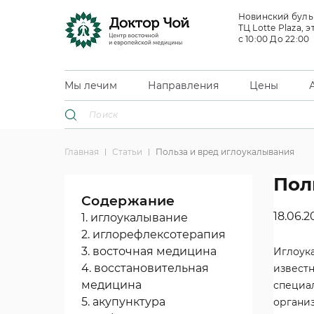
Новинский бульв
ТЦ Lotte Plaza, э
с 10:00 До 22:00
Мы лечим
Направления
Цены
Главная
Статьи
Польза и вред иглоукалывания
Пол
Содержание
18.06.2
1. иглоукалывание
2. иглорефлексотерапия
3. восточная медицина
Иглоук
4. восстановительная
извест
медицина
специа
5. акупунктура
органи