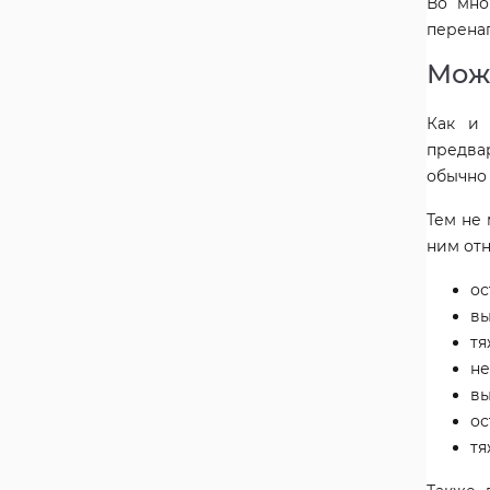
Во мно
перена
Мож
Как и 
предва
обычно
Тем не
ним отн
ос
вы
тя
не
вы
ос
тя