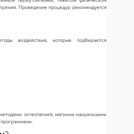
женном переутомлении, тяжелом физическом
стрения. Проведение процедур рекомендуется
етоды воздействия, которые подбираются
 методами: остеопатией, мягкими мануальными
 программами.
ем?