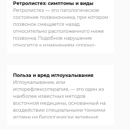
Ретролистез: симптомы и виды
Ретролистез — это патологическое
состояние позвоночника, при котором
позвонок смещается назад
относительно расположенного ниже
позвонка. Подобное нарушение
относится к изменениям опорно-
двигательного аппарата и может
сопровождаться болевым синдромом,
ограничением подвижности и
нарушением работы нервных
Польза и вред иглоукалывания
структур.
Иглоукалывание, или
иглорефлексотерапия, — это один из
наиболее известных методов
восточной медицины, основанный на
воздействии специальными тонкими
иглами на биологически активные
точки организма.