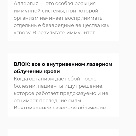
замечать изменения своего
Аллергия — это особая реакция
состояния и обращаться за
иммунной системы, при которой
квалифицированной помощью.
организм начинает воспринимать
Регулярные обследования и
отдельные безвредные вещества как
ответственный подход к здоровью
угрозу. В результате иммунитет
помогут сохранить
активируется и запускает
работоспособность сердца и сосудов,
воспалительный процесс, вызывая
поддержать качество жизни и общее
характерные проявления и
самочувствие.
дискомфорт. Способность иммунной
ВЛОК: все о внутривенном лазерном
системы правильно распознавать
облучении крови
угрозы — залог здоровья, но при
Когда организм дает сбой после
аллергии эта система начинает
болезни, пациенты ищут решение,
работать иначе.
которое работает предсказуемо и не
отнимает последние силы.
Внутривенное лазерное облучение
крови, или ВЛОК, мягко воздействует
на несколько систем органов и
запускает естественное