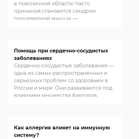
осложнений. Важно понимать, что
в поясничной области. Часто
сколиоз — это не просто дефект
причиной становится синдром
внешности, а полноценное
грушевидной мышцы —
ортопедическое заболевание, которое
малоизвестное, но довольно
требует комплексного подхода к
распространенное состояние, которое
лечению.
встречается и у активных людей, и у
тех, кто много времени проводит в
Помощь при сердечно-сосудистых
положении сидя. Отсутствие точной
заболеваниях
диагностики приводит к затяжному
Сердечно-сосудистые заболевания —
лечению и снижению качества жизни.
одна из самых распространенных и
В этой статье разберем причины,
серьезных проблем со здоровьем в
симптомы, методы диагностики и
России и мире. Они развиваются под
эффективные подходы к терапии
влиянием множества факторов,
синдрома грушевидной мышцы.
связанных как с образом жизни, так и
с наследственностью. Болезни сердца
и сосудов зачастую довольно долго
протекают без заметных симптомов,
Как аллергия влияет на иммунную
поэтому важно своевременно
систему?