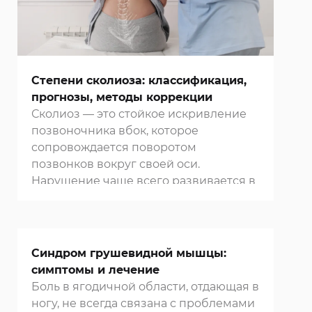
Степени сколиоза: классификация,
прогнозы, методы коррекции
Сколиоз — это стойкое искривление
позвоночника вбок, которое
сопровождается поворотом
позвонков вокруг своей оси.
Нарушение чаще всего развивается в
детском или подростковом возрасте,
но может прогрессировать и у
взрослых. Сколиоз влияет на осанку,
работу внутренних органов, дыхание,
Синдром грушевидной мышцы:
кровообращение. Чем раньше
симптомы и лечение
выявлено искривление, тем выше
Боль в ягодичной области, отдающая в
шансы скорректировать его без
ногу, не всегда связана с проблемами