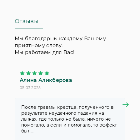
Росстата за период 1999–2009 года в
России прирост заболеваемости
Отзывы
эндометриозом составил 72,9%.
Проблема влияет на все сферы жизни
женщины и зачастую угрожает
Мы благодарны каждому Вашему
бесплодием. Многие
клиники Москвы
приятному слову.
занимаются лечением этого
Мы работаем для Вас!
заболевания. Тактика ведения
больных индивидуальна и зависит от
ряда факторов.
Алина Аликберова
П
05.03.2025
18
После травмы крестца, полученного в
Я
результате неудачного падания на
к
лыжах, где только не была, ничего не
у
помогало, а если и помогало, то эффект
д
был...
с