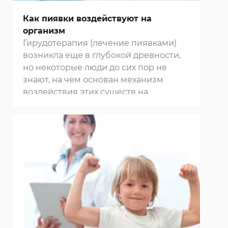
Как пиявки воздействуют на
организм
Гирудотерапия (лечение пиявками)
возникла еще в глубокой древности,
но некоторые люди до сих пор не
знают, на чем основан механизм
воздействия этих существ на
организм человека. Если вы хотите
пройти сеанс лечения пиявками в
нашей
клинике в Москве
,
записывайтесь на прием по
указанным на сайте телефонам.