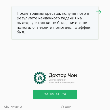
После травмы крестца, полученного в
Я
результате неудачного падания на
к
лыжах, где только не была, ничего не
у
помогало, а если и помогало, то эффект
д
был...
с
ЗАПИСАТЬСЯ
Мы лечим
О нас