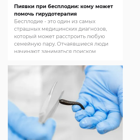
Пиявки при бесплодии: кому может
помочь гирудотерапия
Бесплодие - это один из самых
страшных медицинских диагнозов,
который может расстроить любую
семейную пару. Отчаявшиеся люди
начинают заниматься поиском
различных чудодейственных
способов решения своей проблемы,
которые далеко не всегда
оказываются безопасными. Гораздо
целесообразнее будет обратиться в
нашу
клинику в Москве
и начать
борьбу с бесплодием при помощи
гирудотерапии - методики,
проверенной временем.