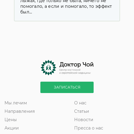
лыжах, где только не была, ничего не
у
помогало, а если и помогало, то эффект
д
был...
с
ЗАПИСАТЬСЯ
Мы лечим
О нас
Направления
Статьи
Цены
Новости
Акции
Пресса о нас