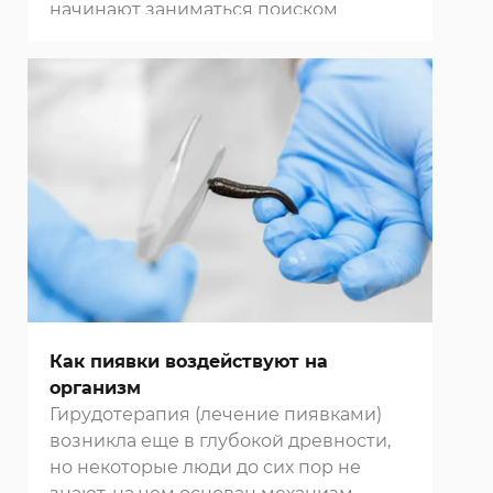
начинают заниматься поиском
различных чудодейственных
способов решения своей проблемы,
которые далеко не всегда
оказываются безопасными. Гораздо
целесообразнее будет обратиться в
нашу
клинику в Москве
и начать
борьбу с бесплодием при помощи
гирудотерапии - методики,
проверенной временем.
Как пиявки воздействуют на
организм
Гирудотерапия (лечение пиявками)
возникла еще в глубокой древности,
но некоторые люди до сих пор не