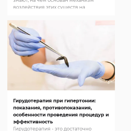
знают, на чем основан механизм
воздействия этих существ на
организм человека. Если вы хотите
пройти сеанс лечения пиявками в
нашей
клинике в Москве
,
записывайтесь на прием по
указанным на сайте телефонам.
Гирудотерапия при гипертонии:
показания, противопоказания,
особенности проведения процедур и
эффективность
Гирудотерапия - это достаточно