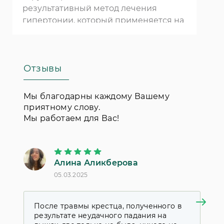
результативный метод лечения
гипертонии, который применяется на
протяжении многих столетий. Если вы
решили воспользоваться им, это
можно сделать в нашей
клинике в
Отзывы
Москве
.
Мы благодарны каждому Вашему
приятному слову.
Мы работаем для Вас!
Алина Аликберова
П
05.03.2025
18
После травмы крестца, полученного в
Я
результате неудачного падания на
к