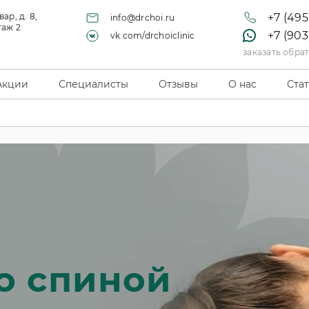
ар, д. 8,
+7 (495
info@drchoi.ru
таж 2
+7 (903
vk.com/drchoiclinic
заказать обра
Акции
Специалисты
Отзывы
О нас
Ста
о спиной