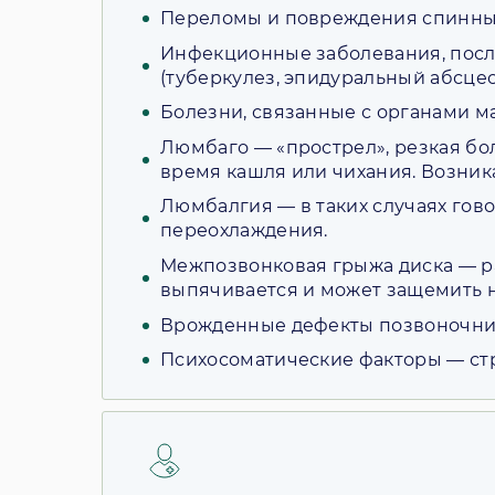
Переломы и повреждения спинны
Инфекционные заболевания, посл
(туберкулез, эпидуральный абсцес
Болезни, связанные с органами ма
Люмбаго — «прострел», резкая бо
время кашля или чихания. Возника
Люмбалгия — в таких случаях гово
переохлаждения.
Межпозвонковая грыжа диска — ра
выпячивается и может защемить н
Врожденные дефекты позвоночни
Психосоматические факторы — стр