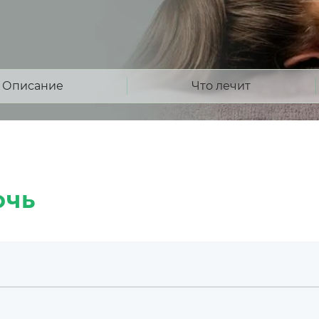
Описание
Что лечит
очь