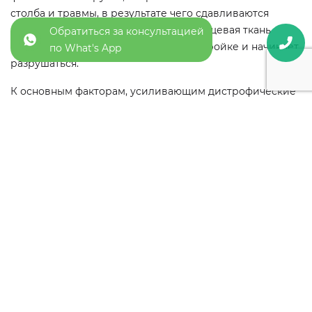
столба и травмы, в результате чего сдавливаются
артерии, питающие позвоночник. Хрящевая ткань
Обратиться за консультацией
подвергается патологической перестройке и начинает
по What's App
разрушаться.
К основным факторам, усиливающим дистрофические
процессы в хрящевой и костной ткани, относятся:
Неправильная осанка (сколиоз, кифоз, лордоз);
Подъемы тяжестей;
Ношение обуви с плоской подошвой или туфель
на высоком каблуке;
Плоскостопие;
Врожденные аномалии позвонков (добавочные
клиновидные позвонки);
Травмы шеи у ребенка в родах;