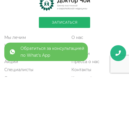
ЗАПИСАТЬСЯ
Мы лечим
О нас
Направления
Статьи
Обратиться за консультацией
Цены
Новости
по What's App
Акции
Пресса о нас
Специалисты
Контакты
Отзывы
Карта сайта
8 (495) 287-02-20
+7 (903) 799 26 30
info@drchoi.ru
Новинский бульвар, д. 8, ТЦ Lotte Plaza, этаж 2