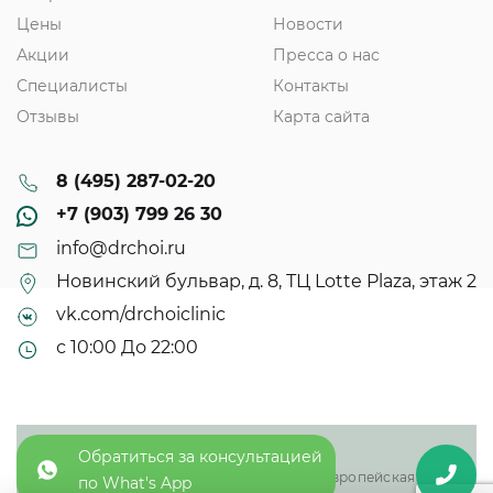
Цены
Новости
Акции
Пресса о нас
Специалисты
Контакты
Отзывы
Карта сайта
8 (495) 287-02-20
+7 (903) 799 26 30
info@drchoi.ru
Новинский бульвар, д. 8, ТЦ Lotte Plaza, этаж 2
vk.com/drchoiclinic
с 10:00 До 22:00
Обратиться за консультацией
© 2013 - 2025
ООО «Доктор Чой плюс» - восточная и европейская
по What's App