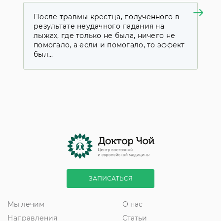
После травмы крестца, полученного в
Я
результате неудачного падания на
к
лыжах, где только не была, ничего не
у
помогало, а если и помогало, то эффект
д
был...
с
ЗАПИСАТЬСЯ
Мы лечим
О нас
Направления
Статьи