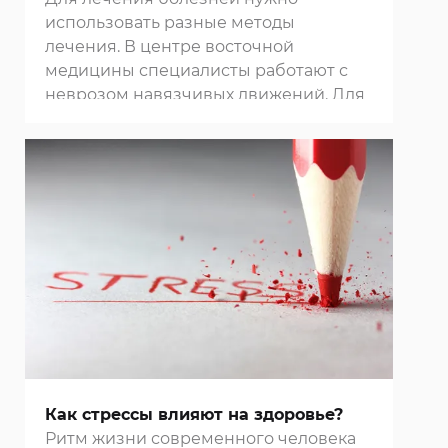
использовать разные методы
лечения. В
центре восточной
медицины
специалисты работают с
неврозом навязчивых движений. Для
избавления от него применяют
точечный массаж, остеопатию,
иглорефлексотерапию, фитотерапию.
Комплексный подход позволяет
добиться быстрого улучшения
состояния пациента.
Как стрессы влияют на здоровье?
Ритм жизни современного человека