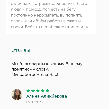
отличается стремительностью. Часто
людям приходится есть на бегу,
постоянно недосыпать, выполнять
огромный объём работы в сжатые
сроки. Всё это неизбежно приводит к
стрессу. Есть много способов борьбы
с ним:
массаж
, йога, спа-процедуры,
занятия спортом. Важно вовремя
Отзывы
заметить проблему и начать
избавляться от стресса, иначе
существует риск развития серьёзных
Мы благодарны каждому Вашему
проблем со здоровьем.
приятному слову.
Мы работаем для Вас!
Алина Аликберова
П
05.03.2025
18