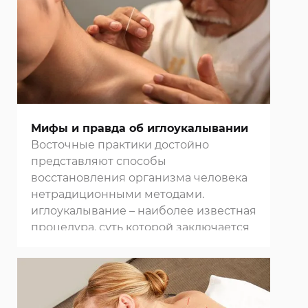
посредством воздействия на которые
можно нормализовать
функционирование внутренних
органов. Так как ожирение часто
возникает по причине их
неправильного функционирования,
при помощи
иглоукалывания
можно
избавиться от лишних килограмм.
Мифы и правда об иглоукалывании
Восточные практики достойно
представляют способы
восстановления организма человека
нетрадиционными методами.
иглоукалывание
– наиболее известная
процедура, суть которой заключается
в воздействии на биологически
активные точки человеческого тела.
Энергетические каналы и
циркулирующую по ним энергию