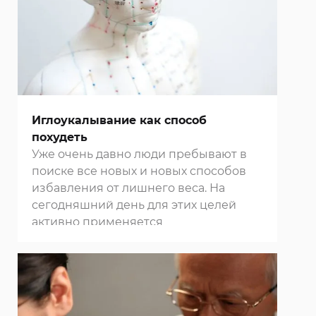
Иглоукалывание как способ
похудеть
Уже очень давно люди пребывают в
поиске все новых и новых способов
избавления от лишнего веса. На
сегодняшний день для этих целей
активно применяется
иглоукалывание. Это одна из методик
древней восточной медицины. Она
основывается на том, что на теле
человека располагается больше 350
биологически активных точек,