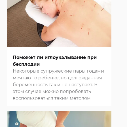
жизни Ци окружает множество мифов.
Правда и ложь об иглоукалывании –
острый вопрос.
Поможет ли иглоукалывание при
бесплодии
Некоторые супружеские пары годами
мечтают о ребенке, но долгожданная
беременность так и не наступает. В
этом случае можно попробовать
воспользоваться таким методом
нетрадиционной медицины, как
иглоукалывание. Для этого достаточно
обратиться в нашу
клинику в Москве
.