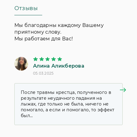
Отзывы
Мы благодарны каждому Вашему
приятному слову.
Мы работаем для Вас!
Алина Аликберова
П
05.03.2025
18
После травмы крестца, полученного в
Я
результате неудачного падания на
к
лыжах, где только не была, ничего не
у
помогало, а если и помогало, то эффект
д
был...
с