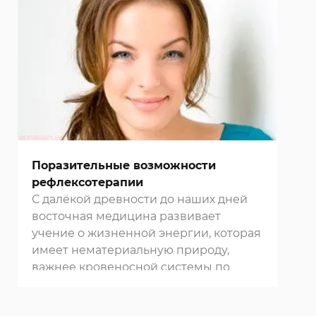
дискомфорт проблемой. Им страдает
примерно треть всего взрослого
населения в цивилизованных странах.
Многие
клиники Москвы
занимаются
лечением геморроя. Наилучший
эффект дает комплексная терапия,
сочетающая традиционную
медикаментозную терапию и
восточные методики.
Поразительные возможности
рефлексотерапии
С далёкой древности до наших дней
восточная медицина развивает
учение о жизненной энергии, которая
имеет нематериальную природу,
важнее кровеносной системы по
обеспечению тела биологической
силой.