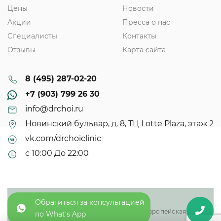
Цены
Новости
Акции
Пресса о нас
Специалисты
Контакты
Отзывы
Карта сайта
8 (495) 287-02-20
+7 (903) 799 26 30
info@drchoi.ru
Новинский бульвар, д. 8, ТЦ Lotte Plaza, этаж 2
vk.com/drchoiclinic
с 10:00 До 22:00
Обратиться за консультацией
© 2013 - 2025
ООО «Доктор Чой плюс» - восточная и европейская
по What's App
медицина