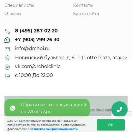
Специалисты
Контакты
Отзывы
Карта сайта
8 (495) 287-02-20
+7 (903) 799 26 30
info@drchoi.ru
Новинский бульвар, д. 8, ТЦ Lotte Plaza, этаж 2
vk.com/drchoiclinic
с 10:00 До 22:00
Обратиться за консультацией
© 2013 - 2025
ООО «Доктор Чой плюс» - восточная и европейская
по What's App
медицина
Данный сайт использует файлы cookie. Продолжая
№ ЛИЦЕНЗИИ: Л041-01137-77/00575616
ОК
пользоваться сайтом вы соглашаетесь с использованием
файлов cookie и
политикой конфиденциальности
.