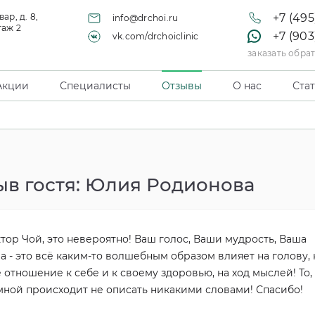
ар, д. 8,
+7 (495
info@drchoi.ru
таж 2
+7 (903
vk.com/drchoiclinic
заказать обра
Акции
Специалисты
Отзывы
О нас
Ста
ыв гостя: Юлия Родионова
тор Чой, это невероятно! Ваш голос, Ваши мудрость, Ваша
а - это всё каким-то волшебным образом влияет на голову, 
 отношение к себе и к своему здоровью, на ход мыслей! То,
мной происходит не описать никакими словами! Спасибо!