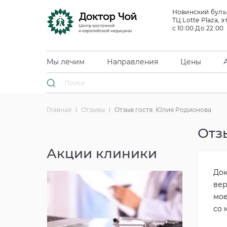
Новинский бульв
ТЦ Lotte Plaza, э
с 10:00 До 22:00
Мы лечим
Направления
Цены
Главная
Отзывы
Отзыв гостя: Юлия Родионова
Отз
Акции клиники
Док
вер
мое
со 