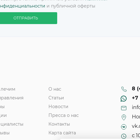
онфиденциальности
и публичной оферты
ОТПРАВИТЬ
8 (
 лечим
О нас
правления
Статьи
+7 
ны
Новости
inf
ции
Пресса о нас
Нов
ециалисты
Контакты
vk.
зывы
Карта сайта
с 1