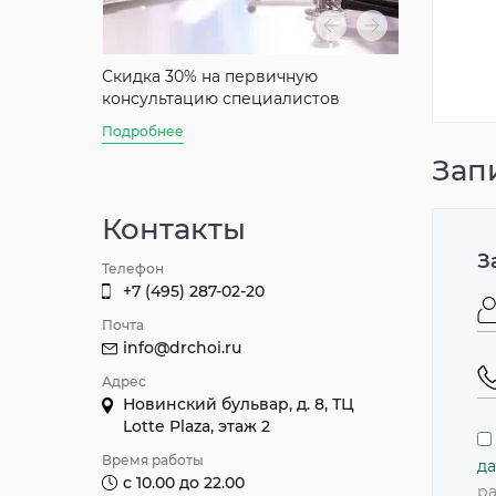
аты
Скидка 30% на первичную
Скидка 50%
консультацию специалистов
консультац
Джуна
Подробнее
Подробнее
Зап
Контакты
З
Телефон
+7 (495) 287-02-20
Почта
info@drchoi.ru
Адрес
Новинский бульвар, д. 8, ТЦ
Lotte Plaza, этаж 2
Время работы
да
с 10.00 до 22.00
ра