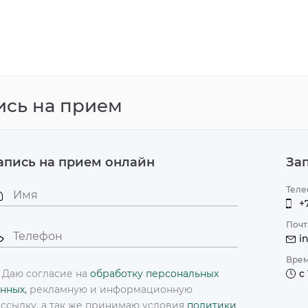
 на первичную
Скидка до 10% на курс капельниц
ию доктора Чой Ен
Подробнее
ись на прием
апись на прием онлайн
За
Теле
+
Почт
i
Врем
Даю согласие на
обработку персональных
с
нных,
рекламную и информационную
ссылку, а так же принимаю условия
политики