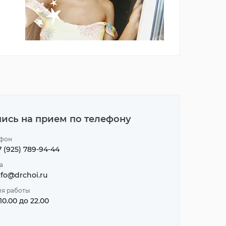
Скидка до 10% на курс массажа
Мы принимаем VEGETAR
Подробнее
Подробнее
пись на прием по телефону
фон
7 (925) 789-94-44
а
nfo@drchoi.ru
я работы
 10.00 до 22.00