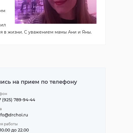
гим
Скидка до 10% на курс массажа
Мы принимаем VEGETAR
сил
Подробнее
Подробнее
я в жизни. С уважением мамы Ани и Яны.
пись на прием по телефону
фон
7 (925) 789-94-44
а
nfo@drchoi.ru
я работы
 10.00 до 22.00