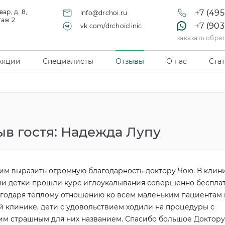
ар, д. 8,
+7 (495
info@drchoi.ru
таж 2
+7 (903
vk.com/drchoiclinic
заказать обра
Акции
Специалисты
Отзывы
О нас
Ста
ыв гостя: Надежда Лупу
им выразить огромную благодарность доктору Чою. В клин
и детки прошли курс иглоукалывания совершенно бесплат
годаря тёплому отношению ко всем маленьким пациентам 
й клинике, дети с удовольствием ходили на процедуры с
им страшным для них названием. Спасибо большое Доктору