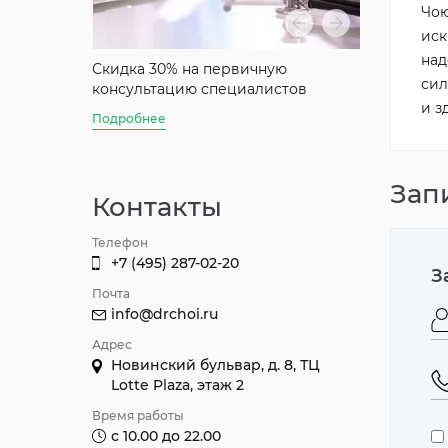
Чою
иск
над
аты
Скидка 30% на первичную
Скидка 50%
сил
консультацию специалистов
консультац
и з
Джуна
Подробнее
Подробнее
Зап
Контакты
Телефон
+7 (495) 287-02-20
З
Почта
info@drchoi.ru
Адрес
Новинский бульвар, д. 8, ТЦ
Lotte Plaza, этаж 2
Время работы
с 10.00 до 22.00