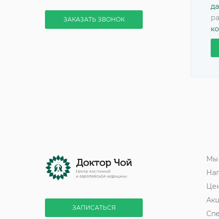
да
ра
ЗАКАЗАТЬ ЗВОНОК
к
Мы
На
Це
Ак
ЗАПИСАТЬСЯ
Сп