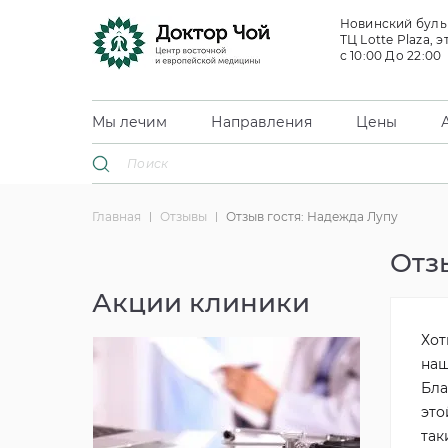
Новинский бульв
ТЦ Lotte Plaza, э
с 10:00 До 22:00
Мы лечим
Направления
Цены
Главная
Отзывы
Отзыв гостя: Надежда Лупу
Отз
Акции клиники
Хот
наш
Бла
это
так