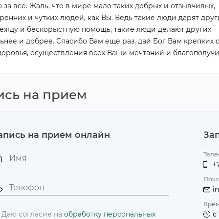
 за все. Жаль, что в мире мало таких добрых и отзывчивых,
ренних и чутких людей, как Вы. Ведь такие люди дарят дру
ежду и бескорыстную помощь, такие люди делают других
 на первичную
Скидка до 10% на курс капельниц
ьнее и добрее. Спасибо Вам еще раз, дай Бог Вам крепких 
ию доктора Чой Ен
Подробнее
доровья, осуществления всех Ваши мечтаний и благополучи
ись на прием
апись на прием онлайн
За
Теле
+
Почт
i
Врем
Даю согласие на
обработку персональных
с