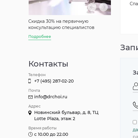
Спа
аты
Скидка 30% на первичную
Скидка 50%
консультацию специалистов
консультац
Джуна
Подробнее
Подробнее
Зап
Контакты
З
Телефон
+7 (495) 287-02-20
Почта
info@drchoi.ru
Адрес
Новинский бульвар, д. 8, ТЦ
Lotte Plaza, этаж 2
Время работы
да
с 10.00 до 22.00
ра