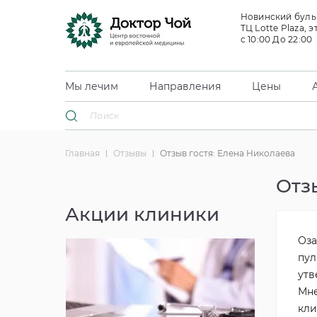
Новинский бульв
ТЦ Lotte Plaza, э
с 10:00 До 22:00
Мы лечим
Направления
Цены
Главная
Отзывы
Отзыв гостя: Елена Николаева
Отз
Акции клиники
Оза
пул
утв
Мне
кли