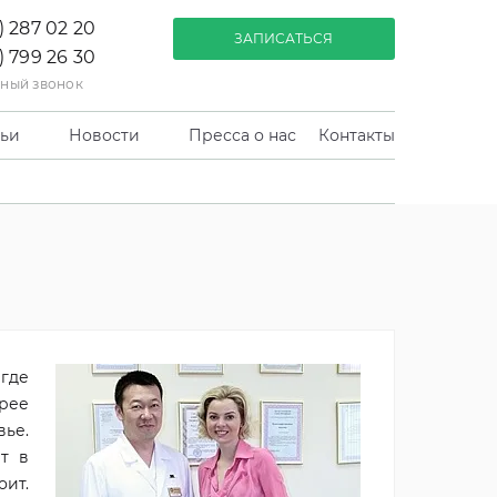
) 287 02 20
ЗАПИСАТЬСЯ
) 799 26 30
тный звонок
тьи
Новости
Пресса о нас
Контакты
 где
орее
вье.
ет в
оит.