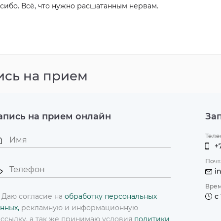
сибо. Всё, что нужно расшатанным нервам.
 на первичную
Скидка до 10% на курс капельниц
ию доктора Чой Ен
Подробнее
ись на прием
апись на прием онлайн
За
Теле
+
Почт
i
Врем
Даю согласие на
обработку персональных
с
нных,
рекламную и информационную
ссылку, а так же принимаю условия
политики