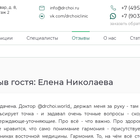
ар, д. 8,
+7 (495
info@drchoi.ru
таж 2
+7 (903
vk.com/drchoiclinic
заказать обра
Акции
Специалисты
Отзывы
О нас
Ста
ыв гостя: Елена Николаева
дачена. Доктор @drchoi.world_ держал меня за руку - там
ьсирует точка - и задавал очень точные вопросы - ск
ерждающе-уточняющие. Про всё - что важно. Про здоро
 нравится, что само понимание гармония - присутству
никах восточной медицины. Гармония. То, на чём всё ст