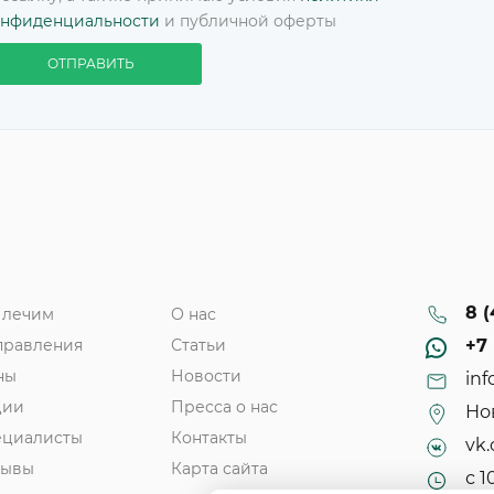
онфиденциальности
и публичной оферты
ОТПРАВИТЬ
8 (
 лечим
О нас
правления
Статьи
+7 
ны
Новости
inf
ции
Пресса о нас
Нов
ециалисты
Контакты
vk.
зывы
Карта сайта
с 1