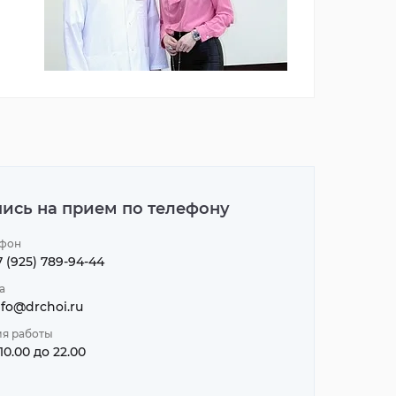
Скидка до 10% на курс массажа
Мы принимаем VEGETAR
Подробнее
Подробнее
пись на прием по телефону
фон
7 (925) 789-94-44
а
nfo@drchoi.ru
я работы
 10.00 до 22.00