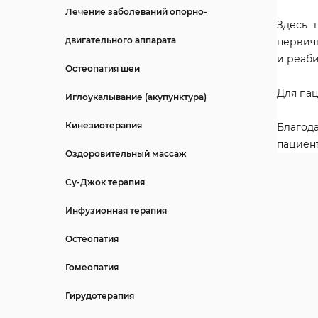
Лечение заболеваний опорно-
Здесь 
двигательного аппарата
первич
и реаб
Остеопатия шеи
Для пац
Иглоукалывание (акупунктура)
Кинезиотерапия
Благода
пациен
Оздоровительный массаж
Су-Джок терапия
Инфузионная терапия
Остеопатия
Гомеопатия
Гирудотерапия