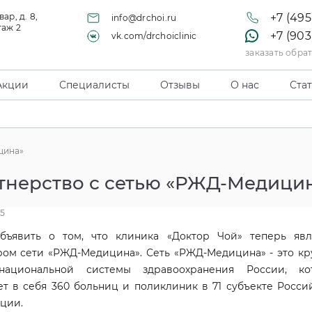
ар, д. 8,
+7 (495
info@drchoi.ru
таж 2
+7 (903
vk.com/drchoiclinic
заказать обра
Акции
Специалисты
Отзывы
О нас
Ста
цина»
тнерство с сетью «РЖД-Медици
5
бъявить о том, что клиника «Доктор Чой» теперь явл
ром сети «РЖД-Медицина». Сеть «РЖД-Медицина» - это кр
национальной системы здравоохранения России, ко
ет в себя 360 больниц и поликлиник в 71 субъекте Росси
ции.