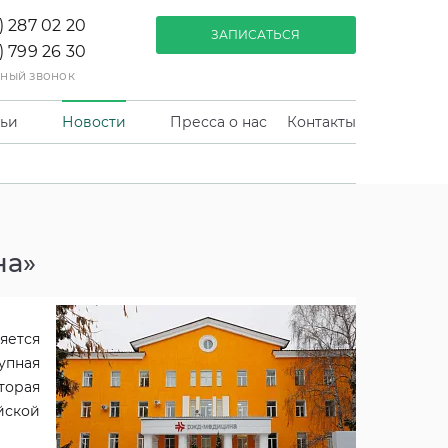
) 287 02 20
ЗАПИСАТЬСЯ
) 799 26 30
тный звонок
тьи
Новости
Пресса о нас
Контакты
на»
яется
упная
торая
йской