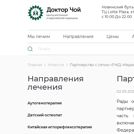
Новинский бульв
ТЦ Lotte Plaza, э
с 10:00 До 22:00
Мы лечим
Направления
Цены
Главная
Новости
Партнерство с сетью «РЖД-Меди
Направления
Пар
лечения
02.05.202
Рады о
Аутогемотерапия
партне
Детский остеопат
часть 
включа
Китайская иглорефлексотерапия
Федера