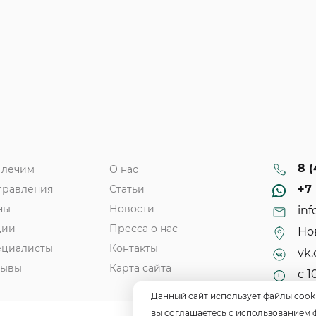
8 (
 лечим
О нас
правления
Статьи
+7 
ны
Новости
inf
ции
Пресса о нас
Нов
ециалисты
Контакты
vk.
зывы
Карта сайта
с 1
Данный сайт использует файлы cook
вы соглашаетесь с использованием 