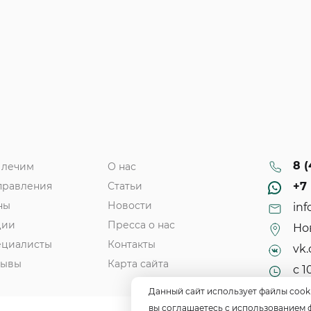
8 (
 лечим
О нас
правления
Статьи
+7 
ны
Новости
inf
ции
Пресса о нас
Нов
ециалисты
Контакты
vk.
зывы
Карта сайта
с 1
Данный сайт использует файлы cook
вы соглашаетесь с использованием 