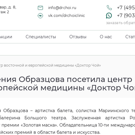
ар, д. 8,
+7 (495
info@drchoi.ru
таж 2
+7 (903
vk.com/drchoiclinic
заказать обра
Акции
Специалисты
Отзывы
О нас
Ста
тр восточной и европейской медицины «Доктор Чой»
ения Образцова посетила центр 
опейской медицины «Доктор Чо
я Образцова – артистка балета, солистка Мариинского те
балерина Большого театра. Заслуженная артистка Ро
 премии «Золотая маска». Обладательница 10-ти междунар
йских премий в области балета и искусства.