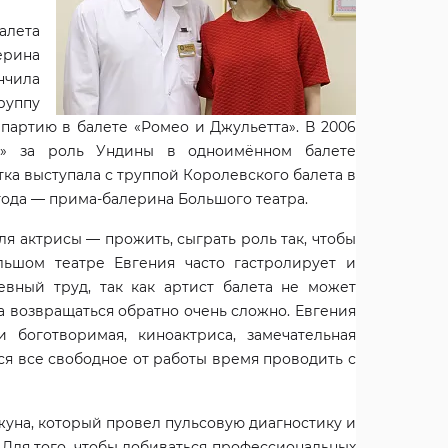
лета
ерина
нчила
руппу
партию в балете «Ромео и Джульетта». В 2006
а» за роль Ундины в одноимённом балете
ка выступала с труппой Королевского балета в
года — прима-балерина Большого театра.
ля актрисы — прожить, сыграть роль так, чтобы
ьшом театре Евгения часто гастролирует и
евный труд, так как артист балета не может
 а возвращаться обратно очень сложно. Евгения
 боготворимая, киноактриса, замечательная
тся все свободное от работы время проводить с
жуна, который провел пульсовую диагностику и
 Для того, чтобы добиваться профессиональных