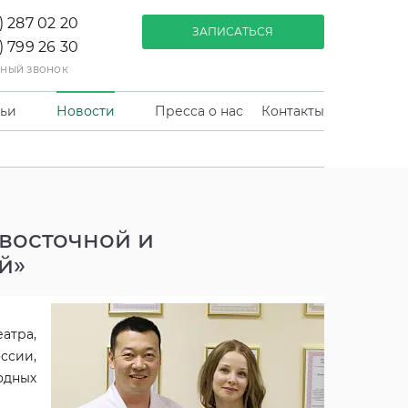
) 287 02 20
ЗАПИСАТЬСЯ
) 799 26 30
тный звонок
тьи
Новости
Пресса о нас
Контакты
восточной и
й»
атра,
ссии,
одных