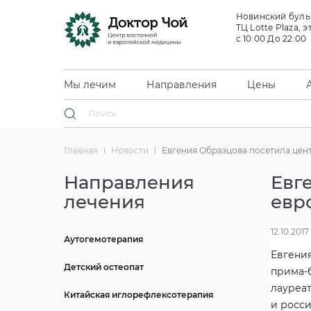
Новинский бульв
ТЦ Lotte Plaza, э
с 10:00 До 22:00
Мы лечим
Направления
Цены
Главная
Новости
Евгения Образцова посетила цен
Направления
Евг
лечения
евр
12.10.2017
Аутогемотерапия
Евгени
Детский остеопат
прима-
лауреат
Китайская иглорефлексотерапия
и росси