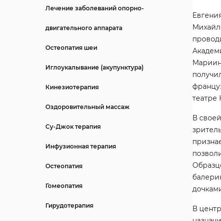
Лечение заболеваний опорно-
Евген
Михайл
двигательного аппарата
провод
Остеопатия шеи
Академи
Мариинс
Иглоукалывание (акупунктура)
получи
француз
Кинезиотерапия
театре 
Оздоровительный массаж
В своей
Су-Джок терапия
зрител
призна
Инфузионная терапия
позволи
Образц
Остеопатия
балерин
Гомеопатия
дочками
Гирудотерапия
В центр
назначи