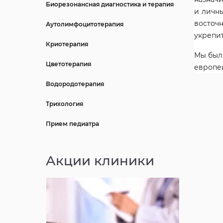
Биорезонансная диагностика и терапия
и личн
восточн
Аутолимфоцитотерапия
укрепит
Криотерапия
Мы были
Цветотерапия
европе
Водородотерапия
Трихология
Прием педиатра
Акции клиники