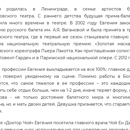
ия родилась в Ленинграде, в семье артистов ба
овского театра. С раннего детства будущая прима-бал
ила много времени в театре. В 2002 году Евгения зако
ю русского балета им. А.Я. Вагановой и была принята в т
кого театра, где в первый же сезон станцевала главную 
ла национальную театральную премию «Золотая маск
ского хореографа Пьера Лакотта. Как приглашённая солист
Ковент-Гарден и в Парижской национальной опере. С 2012 
 профессии Евгения выкладывается на все 100%: главное д
ь поверил увиденному на сцене. Помимо работы в Бол
ется, что самое тяжелое в ее профессии – это каждодн
ть себе отдых больше, чем на 1-2 дня, иначе теряет форму,
ова - не только достояние балетного мира и многими
а, но и мать двоих детей. Девушка признается, что старае
.
е «Доктор Чой» Евгения посетила главного врача Чой Ен Д
л девушке курс иглоукалывания для укрепления здоровья.