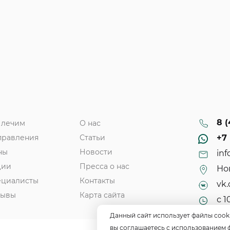
8 (
 лечим
О нас
правления
Статьи
+7 
ны
Новости
inf
ции
Пресса о нас
Нов
ециалисты
Контакты
vk.
зывы
Карта сайта
с 1
Данный сайт использует файлы cook
вы соглашаетесь с использованием 