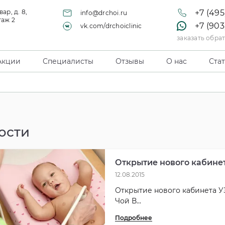
ар, д. 8,
+7 (495
info@drchoi.ru
таж 2
+7 (903
vk.com/drchoiclinic
заказать обра
Акции
Специалисты
Отзывы
О нас
Ста
ости
Открытие нового кабине
12.08.2015
Открытие нового кабинета У
Чой В...
Подробнее