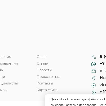
8 (
 лечим
О нас
правления
Статьи
+7 
ны
Новости
inf
ции
Пресса о нас
Нов
ециалисты
Контакты
vk.
зывы
Карта сайта
с 1
Данный сайт использует файлы cook
вы соглашаетесь с использованием 