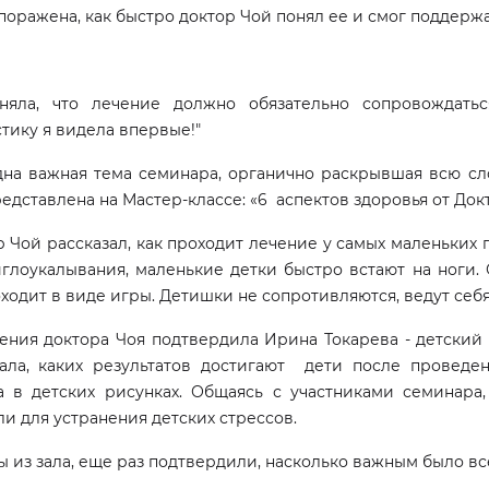
поражена, как быстро доктор Чой понял ее и смог поддержат
няла, что лечение должно обязательно сопровождатьс
тику я видела впервые!"
на важная тема семинара, органично раскрывшая всю сло
едставлена на Мастер-классе: «6 аспектов здоровья от Док
Чой рассказал, как проходит лечение у самых маленьких 
глоукалывания, маленькие детки быстро встают на ноги. 
ходит в виде игры. Детишки не сопротивляются, ведут себя
ния доктора Чоя подтвердила Ирина Токарева - детский п
зала, каких результатов достигают дети после провед
а в детских рисунках. Общаясь с участниками семинара,
и для устранения детских стрессов.
 из зала, еще раз подтвердили, насколько важным было в