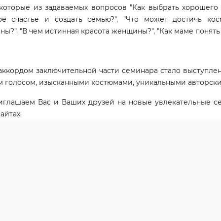
которые из задаваемых вопросов "Как выбрать хорошего 
ое счастье и создать семью?", "Что может достичь кос
ы?", "В чем истинная красота женщины?", "Как маме понять 
 на первичную
Скидка до 10% на курс капельниц
ию доктора Чой Ен
Подробнее
аккордом заключительной части семинара стало выступлен
 голосом, изысканными костюмами, уникальными авторски
глашаем Вас и Ваших друзей на новые увлекательные се
айтах.