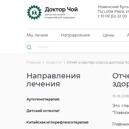
Новинский бульв
ТЦ Lotte Plaza, э
с 10:00 До 22:00
Мы лечим
Направления
Цены
Главная
Новости
Отчет о мастер-классе доктора Чо
Направления
Отч
лечения
здо
15.06.2016
Аутогемотерапия
Это гл
Детский остеопат
"Главно
Китайская иглорефлексотерапия
Главны