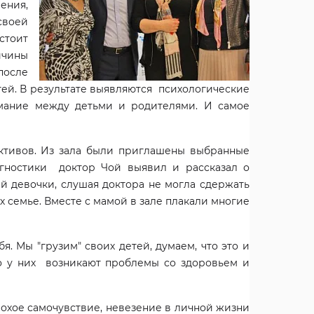
ения,
своей
стоит
ичины
после
етей. В результате выявляются психологические
имание между детьми и родителями. И самое
активов. Из зала были приглашены выбранные
агностики доктор Чой выявил и рассказал о
ей девочки, слушая доктора не могла сдержать
 семье. Вместе с мамой в зале плакали многие
я. Мы "грузим" своих детей, думаем, что это и
ого у них возникают проблемы со здоровьем и
лохое самочувствие, невезение в личной жизни