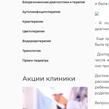
Биорезонансная диагностика и терапия
и была 
Аутолимфоцитотерапия
Криотерапия
- Я по
диагнос
Цветотерапия
Еще од
Водородотерапия
была пр
Трихология
Доктор 
числе и
Прием педиатра
оно про
Достиже
Акции клиники
расска
ребенк
родител
Вопросы