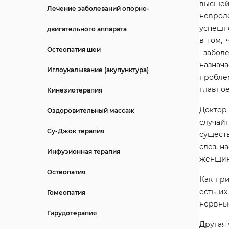
высшей
Лечение заболеваний опорно-
неврол
успешн
двигательного аппарата
в том,
Остеопатия шеи
заболе
назнача
Иглоукалывание (акупунктура)
пробле
главное
Кинезиотерапия
Доктор
Оздоровительный массаж
случай
Су-Джок терапия
существ
слез, н
Инфузионная терапия
женщин
Остеопатия
Как при
есть и
Гомеопатия
нервны
Гирудотерапия
Другая 