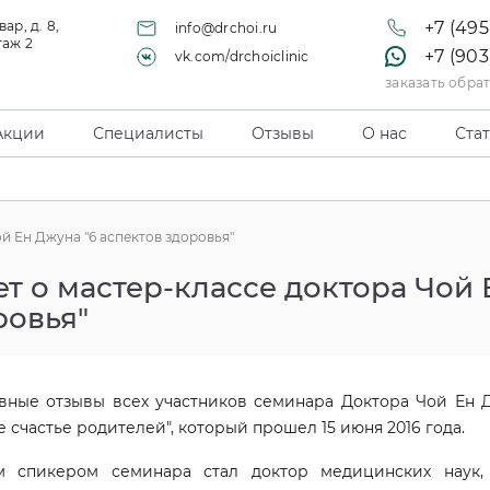
ар, д. 8,
+7 (495
info@drchoi.ru
таж 2
+7 (903
vk.com/drchoiclinic
заказать обра
Акции
Специалисты
Отзывы
О нас
Ста
й Ен Джуна "6 аспектов здоровья"
ет о мастер-классе доктора Чой 
ровья"
авные отзывы всех участников семинара Доктора Чой Ен 
е счастье родителей", который прошел 15 июня 2016 года.
м спикером семинара стал доктор медицинских наук,