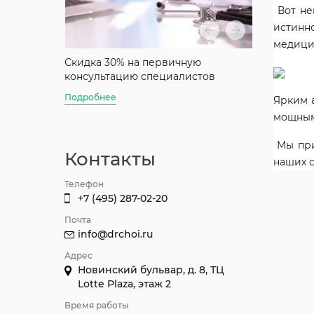
Вот не
истинн
медицин
аты
Скидка 30% на первичную
Скидка 50%
консультацию специалистов
консультац
Джуна
Подробнее
Ярким 
Подробнее
мощным
Мы при
Контакты
наших с
Телефон
+7 (495) 287-02-20
Почта
info@drchoi.ru
Адрес
Новинский бульвар, д. 8, ТЦ
Lotte Plaza, этаж 2
Время работы