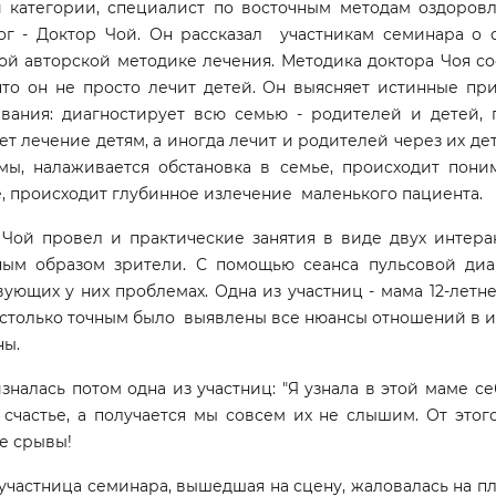
 категории, специалист по восточным методам оздоровл
ог - Доктор Чой. Он рассказал участникам семинара о 
ой авторской методике лечения. Методика доктора Чоя со
 что он не просто лечит детей. Он выясняет истинные пр
вания: диагностирует всю семью - родителей и детей, 
ет лечение детям, а иногда лечит и родителей через их д
мы, налаживается обстановка в семье, происходит пон
, происходит глубинное излечение маленького пациента.
 Чой провел и практические занятия в виде двух интер
ным образом зрители. С помощью сеанса пульсовой ди
ующих у них проблемах. Одна из участниц - мама 12-летн
астолько точным было выявлены все нюансы отношений в их
ы.
зналась потом одна из участниц: "Я узнала в этой маме себ
х счастье, а получается мы совсем их не слышим. От эт
е срывы!
участница семинара, вышедшая на сцену, жаловалась на п