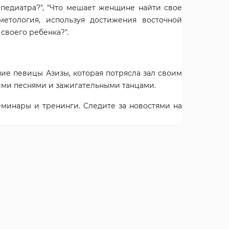
педиатра?", "Что мешает женщине найти свое
метология, используя достижения восточной
своего ребенка?".
Скидка до 10% на курс массажа
Мы принимаем VEGETAR
Подробнее
Подробнее
ие певицы Азизы, которая потрясла зал своим
ми песнями и зажигательными танцами.
минары и тренинги. Следите за новостями на